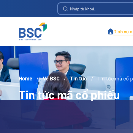
Công ty Cổ phần Đầu tư và Phát triển Công nghiệp Bảo Thư
Công ty Cổ phần Đầu tư Hạ tầng Kỹ thuật Thành phố Hồ Chí Minh
Công ty Cổ phần Đầu tư và Phát triển Đa Quốc Gia I.D.I
Công ty Cổ phần Công nghiệp - Thương mại Hữu Nghị
Công ty Cổ phần Đầu tư Thương mại và Dịch vụ Quốc tế
Công ty Cổ phần Đầu tư, Thương mại và Dịch vụ - Vinacomin
Công ty Cổ phần Vật tư Tổng hợp và Phân bón Hóa sinh
Công ty Cổ phần Đầu tư Phát triển Cường Thuận IDICO
Ngân hàng Thương mại Cổ phần Xuất nhập khẩu Việt Nam
Công ty Cổ phần Đầu tư và Phát triển Giáo dục Hà Nội
Tổng Công ty Vật liệu Xây dựng số 1 - Công ty Cổ phần
Công ty Cổ phần Đầu tư và Phát triển Doanh nghiệp Việt Nam
Công ty Cổ phần Sản xuất Kinh doanh Xuất nhập khẩu Bình Thạnh
Công ty Cổ phần Vận tải biển và Hợp tác lao động Quốc Tế
Công ty Cổ phần Chứng khoán Goutai Haitong (Việt Nam)
Công ty Cổ phần Công nghê thông tin, Viễn thông và Tự động hóa Dầu khí
Công ty Cổ phần Phát triển Khu công nghiệp Tín Nghĩa
Công ty Cổ phần Sản xuất Kinh doanh Xuất nhập khẩu Dịch vụ và Đầu tư Tân 
Tổng Công ty Lâm nghiệp Việt Nam - Công ty Cổ phần
Công ty Cổ phần Đầu tư và Xây dựng Cấp thoát nước
Công ty Cổ phần Sản xuất - Xuất nhập khẩu Dệt may
Công ty Cổ phần Bảo hiểm Ngân hàng Nông Nghiệp
Tổng Công ty Cổ phần Bảo hiểm Ngân hàng Đầu tư và Phát triển Việt Nam
Ngân hàng Thương mại Cổ phần Đầu tư và Phát triển Việt Nam
Công ty Cổ phần Đầu tư Phát triển Công nghiệp Thương mại Củ Chi
Công ty Cổ Phần Dịch Vụ Sân Bay Quốc Tế Cam Ranh
Công ty Cổ phần Xây dựng và Phát triển Cơ sở Hạ tầng
Công ty Cổ phần Đầu tư Phát triển Xây dựng - Hội An
Công ty Cổ phần Đầu tư - Thương Mại - Dịch vụ Điện lực
Công ty Cổ phần Đầu tư và Phát triển dự án hạ tầng Thái Bình Dương
Công ty Cổ phần Xây dựng Công nghiệp và Dân dụng Dầu khí
Công ty Cổ phần Đầu tư Phát triển Nhà và Đô thị IDICO
Công ty Cổ phần Đầu tư Phát triển Thương mại Viễn Đông
Công ty cổ phần Chứng khoán Đầu tư Tài chính Việt Nam
Công ty Cổ phần Xây dựng và Thiết bị Công nghiệp CIE1
Công ty Cổ phần Xuất nhập khẩu Tổng hợp I Việt Nam
Công ty Cổ phần Giao nhận Kho vận Ngoại thương Việt Nam
Công ty cổ phần Đầu tư Du lịch và Phát triển Thủy sản
Công ty Cổ phần Du lịch và Thương mại - Vinacomin
Công ty Cổ phần Supe Phốt phát và Hóa chất Lâm Thao
Công ty Cổ phần Sách và Thiết bị trường học Quảng Ninh
Công ty Cổ phần Công trình Giao thông Vận tải Quảng Nam
Công ty Cổ phần Dịch vụ Hàng không Sân bay Tân Sơn Nhất
Công ty Cổ phần Sách và Thiết bị trường học Thành phố Hồ Chí Minh
Công ty Cổ phần Đại lý Giao nhận Vận tải Xếp dỡ Tân Cảng
Tổng Công ty Xây dựng Thủy lợi 4 - Công ty Cổ phần
Công ty Cổ phần Đầu tư Xây dựng và Phát triển Trường Thành
Công ty Cổ phần Tập đoàn Kỹ nghệ Gỗ Trường Thành
Công ty Cổ phần Đầu tư Xây dựng và Công nghệ Tiến Trung
Công ty Cổ phần Thương mại và Đầu tư VI NA TA BA
Ngân hàng Thương mại Cổ phần Kỹ thương Việt Nam
Công ty Cổ phần Đầu tư Năng lượng Đại Trường Thành Holdings
Công ty Cổ phần Đầu tư Thương mại và Xuất nhập khẩu CFS
Công ty Cổ phần Tổng Công ty Xây lắp Dầu khí Nghệ An
Công ty Cổ phần Sản xuất và Kinh doanh Vật tư Thiết bị - VVMI
Công ty Cổ phần Xây dựng Công trình Giao thông Bến Tre
Công ty Cổ phần Lương thực Thực phẩm Vĩnh Long
Công ty Cổ phần Bao bì Bia - Rượu - Nước giải khát
Ngân hàng Thương mại Cổ phần Công thương Việt Nam
Công ty Cổ phần Sách Giáo dục tại Thành phố Hà Nội
Công ty Cổ phần Lương thực Thành phố Hồ Chí Minh
Công ty Cổ phần Phát hành sách Thành phố Hồ Chí Minh - FAHASA
Công ty Cổ phần Cơ khí đóng tàu thủy sản Việt Nam
Công ty Cổ phần Đầu tư và Phát triển nhà số 6 Hà Nội
Tổng Công ty Tư vấn Xây dựng Thủy Lợi Việt Nam - CTCP
Công ty Cổ phần Đầu tư Phát triển Thực phẩm Hồng Hà
Công ty Cổ phần Đầu tư Kinh doanh Điện lực Thành phố Hồ Chí Minh
Công ty Cổ phần Đầu tư Phát triển Nhà và Đô thị HUD6
Công ty Cổ phần Chế biến Thủy sản Xuất khẩu Minh Hải
Công ty Cổ phần Chế biến Hàng Xuất khẩu Long An
Cổ phiếu Công ty cổ phần Thương mại và Dịch vụ LVA
Công ty Cổ phần Bất động sản Điện lực Miền Trung
Công ty Cổ phần Đầu tư và Phát triển Đô thị Long Giang
Công ty Cổ phần Thương mại và Sản xuất Lập Phương Thành
Công ty Cổ phần Vận tải Xăng dầu đường thủy Petrolimex
Công ty Cổ phần Phân bón và hóa chất dầu khí Đông Nam Bộ
Công ty Cổ phần Dịch vụ - Xây dựng Công trình Bưu điện
Công ty Cổ phần Vận tải và Dịch vụ Petrolimex Hải Phòng
Tổng Công ty Thủy sản Việt Nam - Công ty Cổ phần
Công ty Cổ phần Đầu tư và Phát triển Điện Miền Trung
Công ty Cổ phần Đầu tư và Phát triển Giáo dục Phương Nam
Công ty Cổ phần Tổng Công ty Thương mại Quảng Trị
Công ty Cổ phần Bia - Nước giải khát Sài Gòn - Tây Đô
Công ty Cổ phần Công nghiệp Thương mại Sông Đà
Công ty Cổ phần Nông nghiệp Công nghệ cao Trung An
Công ty Cổ phần Tập đoàn Xây dựng Tập đoàn Tracodi
Công ty Cổ phần Đầu tư Dịch vụ Tài chính Hoàng Huy
Tổng Công ty Tư vấn Thiết kế Giao thông Vận tải - CTCP
Công ty Cổ phần Đầu tư Xây dựng và Phát triển Đô thị Thăng Long
Tổng Công ty Thương mại Xuất nhập khẩu Thanh Lễ - CTCP
Công ty Cổ phần Vật tư Kỹ thuật Nông nghiệp Cần Thơ
Công ty Cổ phần Thông tin Tín hiệu Đường sắt Sài Gòn
Công ty Cổ phần Thương mại và Dịch vụ Tiến Thành
Công ty Cổ phần Trung tâm Hội chợ Triển lãm Việt Nam
Công ty Cổ phần Thuốc Thú y Trung ương NAVETCO
Tổng công ty Đầu tư Nước và Môi trường Việt Nam - Công ty Cổ phần
Tổng Công ty Lương thực Miền Nam - Công ty Cổ phần
Công ty Cổ phần Vận tải và Thuê Tàu biển Việt Nam
Công ty Cổ phần Sản xuất và Thương mại Nhựa Việt Thành
Công ty Cổ phần Xuất nhập khẩu Y tế Thành phố Hồ Chí Minh
Tổng Công ty Cổ phần Dịch vụ Kỹ thuật Dầu khí Việt Nam
CÔNG TY CỔ PHẦN – TỔNG CÔNG TY LỌC HÓA DẦU VIỆT NAM
Công ty Cổ phần Tập đoàn Xây dựng và Thiết bị Công nghiệp
Công ty Cổ phần Đầu tư và Phát triển Nhà đất Cotec
Công ty Cổ phần Dịch vụ Xuất bản Giáo dục Hà Nội
Công ty Cổ phần Bê tông Ly tâm Điện lực Khánh Hòa
Công ty Cổ phần Khoáng sản và Vật liệu Xây dựng Hưng Long
Công ty Cổ phần Phòng cháy chữa cháy và Đầu tư Xây dựng Sông Đà
Công ty Cổ phần Xuất nhập khẩu Thủy sản Sài Gòn
Công ty Cổ phần Xây dựng và Kinh doanh Địa ốc Tân Kỷ
Công ty Cổ phần Sản xuất và Thương mại Tùng Khánh
Công ty Cổ phần In Sách giáo khoa tại Thành phố Hà Nội
Công ty Cổ phần Xuất nhập khẩu Thủy sản Bến Tre
Công ty Cổ phần Xuất nhập khẩu Thủy sản Cửu Long An Giang
Công ty Cổ phần Xuất nhập khẩu Nông sản Thực phẩm An Giang
Công ty Cổ phần Xuất nhập khẩu Thủy sản An Giang
Công ty Cổ phần Nông sản Thực phẩm Quảng Ngãi
Công ty Cổ phần Chứng khoán Châu Á - Thái Bình Dương
Công ty Cổ phần Xây dựng và Giao thông Bình Dương
Công ty Cổ phần Xây lắp và Vật liệu xây dựng Đồng Tháp
Công ty Cổ phần Sách và Thiết bị trường học Đà Nẵng
Công ty Cổ phần Nhựa Chất Lượng Cao Bình Thuận
Công ty Cổ phần Chế tạo Biến thế và Vật liệu Điện Hà Nội
Công ty Cổ phần Đầu tư và Phát triển Đô thị Dầu khí Cửu Long
Công ty Cổ phần Chiếu sáng Công cộng Thành phố Hồ Chí Minh
Công ty Cổ phần Xuất nhập khẩu và Đầu tư Chợ Lớn (CHOLIMEX)
Tổng Công ty Cổ phần Đầu tư Xây dựng và Thương mại Việt Nam
Công ty Cổ phần Đầu tư và Xây lắp Constrexim số 8
Công ty Cổ phần Phát triển Đô thị Công nghiệp số 2
Công ty Cổ phần Đầu tư và Phát triển Giáo dục Đà Nẵng
Công ty Cổ phần Đầu tư Phát triển - Xây dựng (DIC) số 2
Công ty Cổ phần Tấm lợp Vật liệu Xây dựng Đồng Nai
Trung tâm đào tạo nghiệp vụ Giao thông vận tải Bình Định
Công ty Cổ phần Du lịch và Xuất nhập khẩu Lạng Sơn
Tổng Công ty Chuyển phát nhanh Bưu điện - Công ty Cổ phần
Công ty Cổ phần Ngoại thương và Phát triển Đầu tư Thành phố Hồ Chí Minh
Công ty Cổ phần Lâm đặc sản xuất khẩu Quảng Nam
Công ty Cổ phần Thương mại - Dịch vụ - Vận tải Xi măng Hải Phòng
Công ty Cổ phần Đầu tư Phát triển Nhà và Đô thị HUD8
Công ty Cổ phần Môi trường và Công trình đô thị Huế
Công ty Cổ phần Công trình Cầu phà Thành phố Hồ Chí Minh
Công ty Cổ phần Sản xuất - Xuất nhập khẩu Thanh Hà
Công ty Cổ phần Đầu tư và Phát triển Bất động sản HUDLAND
Công ty Cổ phần Tư vấn - Thương mại - Dịch vụ Địa ốc Hoàng Quân
Công ty Cổ phần Đầu tư và Phát triển Y tế Việt Nhật
Công ty Cổ phần Khoáng sản và Xây dựng Bình Dương
Công ty Cổ phần Đầu tư và Xây dựng Thủy lợi Lâm Đồng
Ngân hàng Thương mại Cổ phần Lộc Phát Việt Nam
Công ty cổ phần Dịch vụ Hàng Không Sân Bay Đà Nẵng
Tổng Công ty Khoáng sản và Thương mại Hà Tĩnh - Công ty Cổ phần
Công ty Cổ phần Dịch vụ Môi trường Đô thị Từ Liêm
Công ty Cổ phần Dịch vụ Hàng không Sân bay Việt Nam
Công ty cổ phần Tập đoàn Truyền thông và Giải trí ODE
Công ty Cổ phần Dầu khí đầu tư khai thác Cảng Phước An
Công ty cổ phần Bao bì và Thương mại dầu khí Bình Sơn
Công ty Cổ phần Phân bón và hóa chất dầu khí Miền Trung
Tổng Công ty Thương mại Kỹ thuật và Đầu tư - Công ty Cổ phần
Công ty Cổ phần Thương mại và Vận tải Petrolimex Hà Nội
Công ty Cổ phần Đầu tư và Dịch vụ hạ tầng Xăng dầu
Tổng Công ty Hóa dầu Petrolimex - Công ty Cổ phần
Công ty Cổ phần Sản xuất và Công nghệ Nhựa Pha Lê
Công ty Cổ phần Dịch vụ Kỹ thuật Điện lực Dầu khí Việt Nam
Tổng Công ty Sản xuất - Xuất nhập khẩu Bình Dương - Công ty cổ phần
Công ty Cổ phần Vận tải và Dịch vụ Petrolimex Sài Gòn
Công ty Cổ phần Dịch vụ Phân phối Tổng hợp Dầu khí
Công ty Cổ phần Thương mại Đầu tư Dầu khí Nam Sông Hậu
Công ty Cổ phần Thiết kế - Xây dựng - Thương mại Phúc Thịnh
Công ty Cổ phần Vận tải và Dịch vụ Petrolimex Hà Tây
Công ty Cổ phần Vận tải và Dịch vụ Petrolimex Nghệ Tĩnh
Tổng Công ty Tư vấn Thiết kế Dầu khí - Công ty Cổ phần
Công ty Cổ phần Đầu tư Khu Công Nghiệp Dầu khí Long Sơn
Công ty Cổ phần Kết cấu Kim loại và Lắp máy Dầu khí
Công ty Cổ phần Xây lắp Đường ống Bể chứa Dầu khí
Công ty Cổ phần Đầu tư Xây dựng và Phát triển Hạ tầng Viễn Thông
Công ty Cổ phần Tư vấn và Đầu tư Phát triển Quảng Nam
Công ty Cổ phần Bóng đèn Phích nước Rạng Đông
Tổng Công ty Cổ phần Bia - Rượu - Nước Giải khát Sài Gòn
Công ty Cổ phần Hợp tác Kinh tế và Xuất nhập khẩu Savimex
Công ty Cổ phần Đầu tư Xây dựng và Phát triển Đô thị Sông Đà
Ngân hàng Thương mại Cổ phần Sài Gòn Công thương
Công ty Cổ phần Sách Giáo dục tại Thành phố Hồ Chí Minh
Công ty Cổ phần Tổng Công ty Cổ phần Địa ốc Sài Gòn
Công ty Cổ phần Tàu Cao tốc Superdong - Kiên Giang
Công ty Cổ phần Nước giải khát Sanest Khánh Hòa
Công ty Cổ phần Nước Giải khát Yến sào Khánh Hòa
Tổng Công ty Cổ phần Phát triển Khu Công nghiệp
Công ty Cổ phần Xuất nhập khẩu Thủy sản Miền Trung
Công ty Cổ phần Chế tạo kết cấu thép VNECO.SSM
Tổng công ty Thiết bị điện Đông Anh - Công ty Cổ phần
Công ty Cổ phần Dệt may - Đầu tư - Thương mại Thành Công
Công ty Cổ phần Kinh doanh và Phát triển Bình Dương
Công ty Cổ phần Thủy sản và Thương mại Thuận Phước
Công ty Cổ phần Môi trường và Công trình đô thị Thanh Hóa
Công ty Cổ phần Công nghệ & Truyền thông Việt Nam
Công ty Cổ phần Lai dắt và Vận tải Cảng Hải Phòng
Công ty Cổ phần Tư vấn Đầu tư và Xây dựng Giao thông Vận tải
Công ty Cổ phần Tư vấn Xây dựng công trình Hàng hải
Tổng Công ty Máy động lực và Máy nông nghiệp Việt Nam - CTCP
Tổng Công ty Cổ phần Điện tử và Tin học Việt Nam
Công ty Cổ phần Mạ kẽm công nghiệp Vingal-Vnsteel
Công ty Cổ phần Dược liệu và Thực phẩm Việt Nam
Công ty Cổ phần Xây dựng và Chế biến lương thực Vĩnh Hà
Công ty Cổ phần Đầu tư và Phát triển Công nghệ Văn Lang
Công ty Cổ phần Xây dựng và Sản xuất Vật liệu Xây dựng Biên Hòa
Tổng Công ty Chăn nuôi Việt Nam - Công ty Cổ phần
Công ty Cổ phần Vận tải Đa phương thức VIETRANSTIMEX
Công ty Cổ phần Phát triển Bất động sản Phát Đạt
Công ty Cổ phần Đầu tư và Kinh doanh nhà Khang Điền
Tổng Công ty Cổ phần Khoan và Dịch vụ khoan Dầu khí
Công ty Cổ phần Đầu tư Hạ tầng Giao thông Đèo Cả
Tổng Công ty Phát triển Đô thị Kinh Bắc - Công ty Cổ phần
Ngân hàng Thương mại Cổ phần Việt Nam Thịnh Vượng
Ngân hàng Thương mại Cổ phần Ngoại thương Việt Nam
Ngân hàng Thương mại Cổ phần Phát Triển Thành phố Hồ Chí Minh
Công ty Cổ phần Tổng Công ty Truyền hình Cáp Việt Nam
Công ty Cổ phần Công trình Công cộng và Dịch vụ Du lịch Hải Phòng
Công ty Cổ phần Hóa phẩm dầu khí DMC - Miền Nam
Công ty Cổ phần Đầu tư Khai khoáng & Quản lý Tài sản FLC
Công ty Cổ phần Giày da và may mặc xuất khẩu (Legamex)
Công ty Cổ phần Đầu tư Xây dựng và Khai thác Công trình giao thông 584
Tổng Công ty Công nghiệp Dầu thực vật Việt Nam - Công ty Cổ phần
Ngân hàng Thương mại Cổ phần Hàng Hải Việt Nam
Công ty Cổ phần Đầu tư và Xây dựng Bình Dương ACC
Công ty Cổ phần Đầu tư và Phát triển Bất động sản An Gia
Công ty Cổ phần Thực phẩm Nông sản Xuất khẩu Sài Gòn
Công ty Cổ phần Phát triển Phụ gia và Sản phẩm dầu mỏ
Công ty cổ phần du lịch và thương mại Bằng Giang- Vimico
Công ty Cổ phần Vật liệu Xây dựng và Chất đốt Đồng Nai
Công ty Cổ phần Chế biến và Xuất khẩu Thủy sản Cadovimex
Công ty Cổ phần Lâm Nông sản Thực phẩm Yên Bái
Công ty Cổ phần Xuất nhập khẩu Thủy sản Cần Thơ
Công ty Cổ phần Tư vấn Xây dựng Công nghiệp và Đô thị Việt Nam
Công ty Cổ phần Tư vấn Thiết kế và Phát triển Đô thị
Công ty Cổ phần Dược phẩm Trung ương Codupha
Công ty Cổ phần Xuất nhập khẩu Than - Vinacomin
Công ty Cổ phần Công nghệ mạng và Truyền thông
Công ty Cổ phần Dược - Trang thiết bị y tế Bình Định
Công ty Cổ phần Đầu tư Công nghiệp Xuất nhập khẩu Đông Dương
Công ty Cổ phần Đảm bảo giao thông đường thủy Hải Phòng
Công ty Cổ phần Thương mại dịch vụ Tổng Hợp Cảng Hải Phòng
Công ty Cổ phần Đầu tư và Phát triển Cảng Đình Vũ
Công ty Cổ phần VICEM Vật liệu Xây dựng Đà Nẵng
Công ty Cổ phần Xuất nhập khẩu Lương thực - Thực phẩm Hà Nội
Tập đoàn Công nghiệp Cao su Việt Nam - Công ty Cổ phần
Công ty Cổ phần Đầu tư Thương mại Bất động sản An Dương Thảo Điền
Công ty Cổ phần Đầu tư Sản xuất và Thương mại HCD
Công ty Cổ phần Nông nghiệp và Thực phẩm Hà Nội - Kinh Bắc
Tổng Công ty Thương mại Hà Nội – Công ty cổ phần
Công ty Cổ phần Khoáng Sản và Luyện Kim Cao Bằng
CÔNG TY CỎ PHẢN KHAI THÁC, CHỂ BIẾN KHOẢNG SẢN HẢI DƯƠNG
Công ty Cổ phần Sản xuất Xuất nhập khẩu Inox Kim Vĩ
Công ty Cổ phần Khoáng sản và Vật liệu xây dựng Lâm Đồng
Công ty Cổ phần Khai thác và Chế biến Khoáng sản Lào Cai
Công ty cổ phần bất động sản cho thuê Minh Bảo Tín
Công ty Cổ phần Xây lắp Cơ khí và Lương thực Thực phẩm
Công ty Cổ phần Khu công nghiệp Cao su Bình Long
Công ty Cổ phần Môi trường và Phát triển đô thị Quảng Bình
Công ty Cổ phần MERUFA - Nhà máy sản xuất sản phẩm cao su y tế
Công ty Cổ phần Môi trường và Công trình đô thị Thái Bình
Công ty Cổ phần Dịch vụ Môi trường và Công trình Đô thị Vũng Tàu
Công ty Cổ phần Sách và Thiết bị Giáo dục Miền Bắc
Công ty Cổ phần Đầu tư và Phát triển điện Miền Bắc 2
Công ty Cổ phần Chế biến thực phẩm nông sản xuất khẩu Nam Định
Công ty Cổ phần Đầu tư và Phát triển Điện Tây Bắc
Công ty Cổ phần Sản xuất và Thương mại Nam Hoa
Công ty Cổ phần Vận tải Biển và Thương mại Phương Đông
Công ty Cổ phần Tập đoàn Giống cây trồng Việt Nam
Công ty Cổ phần Tập đoàn Nhôm Sông Hồng Shalumi
Công ty Cổ phần Bất động sản Du lịch Ninh Vân Bay
Công ty Cổ phần Sản xuất và Cung ứng vật liệu xây dựng Kon Tum
Công ty Cổ phần Dược Phẩm Trung ương I - Pharbaco
Công ty Cổ phần Vận tải và Tiếp vận Phương Đông Việt
Công ty Cổ phần Phân phối khí thấp áp dầu khí Việt Nam
Công ty Cổ phần Dịch vụ Dầu khí Quảng Ngãi PTSC
Công ty Cổ phần Dịch vụ Kỹ thuật PTSC Thanh Hóa
Công ty Cổ phần Sản xuất, Thương mại và Dịch vụ ô tô PTM
Tổng Công ty Hóa chất và Dịch vụ Dầu khí - Công ty Cổ phần
Công ty Cổ phần Đầu tư và Thương mại Dầu khí Nghệ An
Công ty Cổ phần Công Nghiệp và Xuất nhập khẩu Cao Su
Công ty Cổ phần Tổng Công ty Công trình Đường sắt
Công ty Cổ phần Xuất nhập khẩu Thủy sản Năm Căn
Công ty Cổ phần Kinh doanh Than Miền Bắc - Vinacomin
Công ty Cổ phần Thương mại Xuất nhập khẩu Thủ Đức
Công ty Cổ phần Kim loại màu Thái Nguyên - Vimico
Công ty Cổ phần Thương mại Xuất nhập khẩu Thiên Nam
Công ty Cổ phần Tư vấn đầu tư Mỏ và công nghiệp - Vinacomin
Công ty Cổ phần Phát triển Công viên Cây xanh và Đô thị Vũng Tàu
Ngân hàng Thương mại Cổ phần Việt Nam Thương Tín
Tổng Công ty Cổ phần Xuất nhập khẩu và Xây dựng Việt Nam
CÔNG TY CÓ PHÀN ĐẦU TƯ VÀ PHÁT TRIỂN DU LỊCH ITC
Công ty Cổ phần Vận tải và Chế biến Than Đông Bắc
Công ty Cổ phần Đầu tư phát triển nhà và đô thị VINAHUD
Công ty Cổ phần Đầu tư và Phát triển Việt Trung Nam
Công ty Cổ phần Đầu tư Kinh doanh nhà Thành Đạt
Công ty Cổ phần Đầu tư và Phát triển Năng lượng Việt Nam
Công ty Cổ phần Đầu tư Thương mại Xuất nhập khẩu Việt Phát
Công ty Cổ phần Phát triển Đô thị và Khu Công nghiệp Cao Su Việt Nam
Công ty Cổ phần Vận tải và Đưa đón thợ mỏ - Vinacomin
Công ty Cổ phần Thuốc Thú y Trung ương VETVACO
Công ty Cổ phần Đầu tư Xây dựng Dân dụng Hà Nội
Công ty Cổ phần Tổng công ty Phân bón Dầu Khí Cà Mau
Tổng Công ty Cổ phần Phân bón và Hóa chất Dầu khí - Công ty Cổ phần
Công ty Cổ phần Đầu tư và Khoáng sản FLC Stone
Công ty Cổ phần Xây dựng Thương mại và Khoáng sản Hoàng Phúc
Công ty Cổ phần Hóa phẩm dầu khí DMC - Miền Bắc
Công ty Cổ phần Xuất nhập khẩu và Xây dựng Công trình
Công ty Cổ phần Sản xuất Kinh doanh Dược và Trang thiết bị Y tế Việt Mỹ
Tập đoàn Đầu tư và Phát triển Công nghiệp Becamex - CTCP
Tổng Công ty Cổ phần Bia - Rượu - Nước giải khát Hà Nội
Công ty Cổ phần Môi trường và Dịch vụ Đô thị Bình Thuận
Công ty Cổ phần Vật liệu xây dựng và Trang trí nội thất TP Hồ Chí Minh
Công ty Cổ phần Đầu tư Xây dựng và Vật liệu Đồng Nai
Công ty Cổ phần Thủy điện Đa Nhim - Hàm Thuận - Đa Mi
Công ty Cổ phần Gạch Ngói Gốm Xây Dựng Mỹ Xuân
Công ty Cổ phần Chứng khoán Thành phố Hồ Chí Minh
Công ty Cổ phần Vận tải và Dịch vụ Hàng hóa Hà Nội
Công ty Cổ phần Kim khí Thành phố Hồ Chí Minh - VNSTEEL
Công ty Cổ phần Nông nghiệp Quốc tế Hoàng Anh Gia Lai
Công ty Cổ phần Năng lượng và Bất động sản MCG
Công ty Cổ phần Đầu tư và Xây dựng BDC Việt Nam
Tổng Công ty Công nghiệp mỏ Việt Bắc TKV - Công ty Cổ phần
Công ty Cổ phần Môi trường và Công trình Đô thị Nghệ An
Công ty Cổ phần Chế biến Thủy sản Xuất khẩu Ngô Quyền
Tổng Công ty Đầu tư Phát triển Nhà và Đô thị Nam Hà Nội
Công ty Cổ phần Phân bón và Hóa chất Dầu khí Miền Bắc
Công ty Cổ phần Dược phẩm Dược liệu Pharmedic
Công ty Cổ phần Đầu tư và Sản xuất Petro Miền Trung
Công ty Cổ phần Sách và thiết bị giáo dục Miền Nam
Công ty Cổ phần Thương mại và Dịch vụ Dầu khí Vũng Tàu
Tổng Công ty Cổ phần Tái bảo hiểm Quốc gia Việt Nam
Công ty Cổ phần Quảng cáo và Hội chợ Thương mại Vinexad
Tổng Công ty Cổ phần Xây dựng Công nghiệp Việt Nam
Công ty Cổ phần Cấp thoát nước và Xây dựng Bảo Lộc
Công ty Cổ phần Lương thực Thực phẩm Colusa - Miliket
Công ty Cổ phần Tư vấn Công nghệ, Thiết bị và Kiểm định Xây dựng - C
Công ty Cổ phần Môi trường và Công trình đô thị Bắc Ninh
Công ty CP - Tổng Công ty nước - Môi trường Bình Dương
Công ty Cổ phần Cấp nước và Môi trường Đô thị Đồng Tháp
Công ty Cổ phần Phân bón và hóa chất dầu khí Tây Nam Bộ
Công ty Cổ phần Dịch vụ và Xây dựng cấp nước Đồng Nai
Công ty Cổ phần Kinh doanh Nước sạch Hải Dương
Công ty Cổ phần Cấp thoát nước và xây dựng Quảng Ngãi
Dịch vụ 
Home
/
Về BSC
/
Tin tức
/
Tin tức mã cổ 
Tin tức mã cổ phiếu