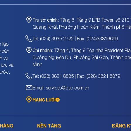
Trụ sở chính:
Tầng 8, Tầng 9 LPB Tower, số 210 
Quang Khải, Phường Hoàn Kiếm, Thành phố Hà
Tel: (024) 3935 2722 | Fax: (024)33816699
 lập
Chi nhánh:
Tầng 4, Tầng 9 Tòa nhà President Pla
khoán
Đường Nguyễn Du, Phường Sài Gòn, Thành ph
h vụ
Minh
chức và
nước.
Tel: (028) 3821 8885 | Fax: (028) 3821 8879
Email: services@bsc.com.vn
MẠNG LƯỚI
 HÀNG
NỀN TẢNG
ĐĂNG K