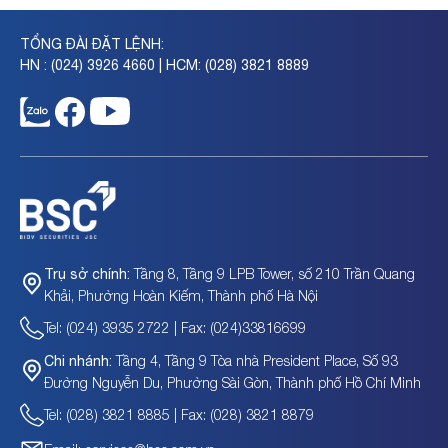
TỔNG ĐÀI ĐẶT LỆNH:
HN : (024) 3926 4660 | HCM: (028) 3821 8889
Tầng 8, Tầng 9 LPB Tower, số 210 Trần Quang
Trụ sở chính:
Khải, Phường Hoàn Kiếm, Thành phố Hà Nội
Tel: (024) 3935 2722 | Fax: (024)33816699
Tầng 4, Tầng 9 Tòa nhà President Place, Số 93
Chi nhánh:
Đường Nguyễn Du, Phường Sài Gòn, Thành phố Hồ Chí Minh
Tel: (028) 3821 8885 | Fax: (028) 3821 8879