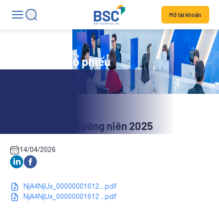
Mở tài khoản
Tin tức mã cổ phiếu
EIC: Báo cáo thường niên 2025
14/04/2026
NjA4NjUx_00000001612....pdf
NjA4NjUx_00000001612....pdf