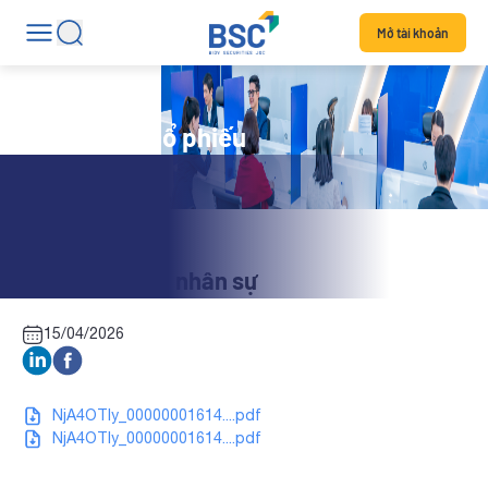
Mở tài khoản
Tin tức mã cổ phiếu
NAP: Thay đổi nhân sự
15/04/2026
NjA4OTIy_00000001614....pdf
NjA4OTIy_00000001614....pdf