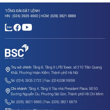
TỔNG ĐÀI ĐẶT LỆNH:
HN : (024) 3926 4660 | HCM: (028) 3821 8889
Tầng 8, Tầng 9 LPB Tower, số 210 Trần Quang
Trụ sở chính:
Khải, Phường Hoàn Kiếm, Thành phố Hà Nội
Tel: (024) 3935 2722 | Fax: (024)33816699
Tầng 4, Tầng 9 Tòa nhà President Place, Số 93
Chi nhánh:
Đường Nguyễn Du, Phường Sài Gòn, Thành phố Hồ Chí Minh
Tel: (028) 3821 8885 | Fax: (028) 3821 8879