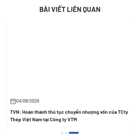
BÀI VIẾT LIÊN QUAN
05/08/2026
ành thủ tục chuyển nhượng vốn của TCty
BWE: Thông báo gi
m tại Công ty VTM
người có liên quan
Nguyễn Thị Ngọc Th