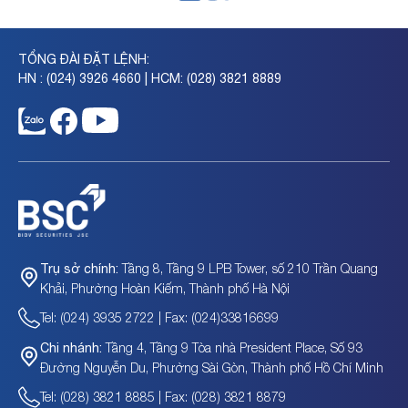
TỔNG ĐÀI ĐẶT LỆNH:
HN : (024) 3926 4660 | HCM: (028) 3821 8889
Tầng 8, Tầng 9 LPB Tower, số 210 Trần Quang
Trụ sở chính:
Khải, Phường Hoàn Kiếm, Thành phố Hà Nội
Tel: (024) 3935 2722 | Fax: (024)33816699
Tầng 4, Tầng 9 Tòa nhà President Place, Số 93
Chi nhánh:
Đường Nguyễn Du, Phường Sài Gòn, Thành phố Hồ Chí Minh
Tel: (028) 3821 8885 | Fax: (028) 3821 8879