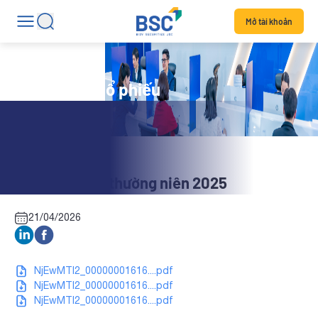
Mở tài khoản
Tin tức mã cổ phiếu
PLC: Báo cáo thường niên 2025
21/04/2026
NjEwMTI2_00000001616....pdf
NjEwMTI2_00000001616....pdf
NjEwMTI2_00000001616....pdf