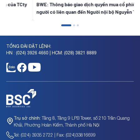
ty
BWE: Thông báo giao dịch quyền mua cổ phiếu của
người có liên quan đến Người nội bộ Nguyễn Thị Diên,
Nguyễn Thị Ngọc Thanh, Trần Tuyết Lan
TỔNG ĐÀI ĐẶT LỆNH:
HN : (024) 3926 4660 | HCM: (028) 3821 8889
Tầng 8, Tầng 9 LPB Tower, số 210 Trần Quang
Trụ sở chính:
Khải, Phường Hoàn Kiếm, Thành phố Hà Nội
Tel: (024) 3935 2722 | Fax: (024)33816699