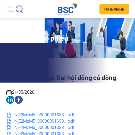
Mở tài khoản
Tin tức mã cổ phiếu
VE4: Tài liệu họp Đại hội đồng cổ đông
21/05/2026
NjE2MzM5_00000001638....pdf
NjE2MzM5_00000001638....pdf
NjE2MzM5_00000001638....pdf
NjE2MzM5_00000001638....pdf