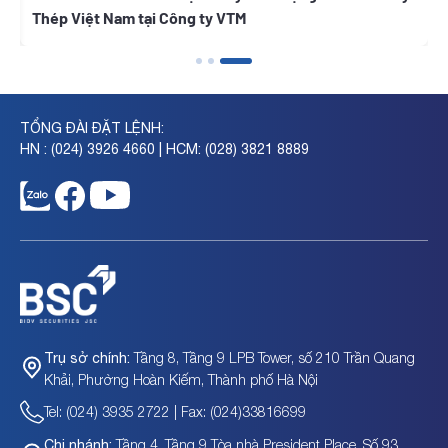
Thép Việt Nam tại Công ty VTM
TỔNG ĐÀI ĐẶT LỆNH:
HN : (024) 3926 4660 | HCM: (028) 3821 8889
Tầng 8, Tầng 9 LPB Tower, số 210 Trần Quang
Trụ sở chính:
Khải, Phường Hoàn Kiếm, Thành phố Hà Nội
Tel: (024) 3935 2722 | Fax: (024)33816699
Tầng 4, Tầng 9 Tòa nhà President Place, Số 93
Chi nhánh: