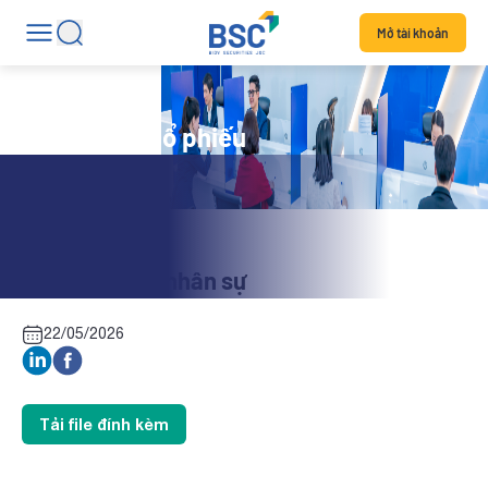
Mở tài khoản
Tin tức mã cổ phiếu
HCI: Thay đổi nhân sự
22/05/2026
Tải file đính kèm