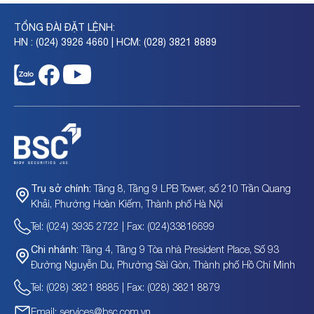
TỔNG ĐÀI ĐẶT LỆNH:
HN : (024) 3926 4660 | HCM: (028) 3821 8889
Tầng 8, Tầng 9 LPB Tower, số 210 Trần Quang
Trụ sở chính:
Khải, Phường Hoàn Kiếm, Thành phố Hà Nội
Tel: (024) 3935 2722 | Fax: (024)33816699
Tầng 4, Tầng 9 Tòa nhà President Place, Số 93
Chi nhánh:
Đường Nguyễn Du, Phường Sài Gòn, Thành phố Hồ Chí Minh
Tel: (028) 3821 8885 | Fax: (028) 3821 8879
Email: services@bsc.com.vn