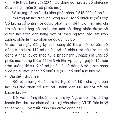
- Tỷ lệ thực hiện: 5% (20:1) (Cổ đông sở hữu 20 cổ phiếu sẽ
được nhận thêm 01 cổ phiếu mới).
- Số lượng cổ phiếu dự kiến phát hành: 8.515.089 cổ phiếu
- Phương án làm tròn, phương án xử lý cổ phiếu lẻ (nếu có):
Số lượng cổ phần mới được phát hành để thực hiện việc chi
trả cổ tức bằng cổ phiếu mà mỗi cổ đông nhận được sẽ
được làm tròn đến hàng đơn vị, theo nguyên tắc làm tròn
xuống, phần lẻ thập phân sẽ được hủy bỏ.
Ví dụ: Tại ngày đăng ký cuối cùng để thực hiện quyền, cổ
đông A sở hữu 119 cổ phiếu, số cổ phiếu trả cổ tức mà cổ
đông A nhận được theo tỷ lệ phát hành 5%(20:1) là 5,95 cổ
phiếu mới (công thức: 119x5%=5,95). Áp dụng nguyên tắc làm
tròn xuống để xử lý số cổ phiếu lẻ, cổ đông A sẽ được nhận
5 cổ phiếu mới, phần cổ phiếu lẻ (0,95 cổ phiếu) bị hủy bỏ.
- Địa điểm thực hiện:
- Đối với chứng khoán lưu ký: Người sở hữu chứng khoán
làm thủ tục nhận cổ tức tại Thành viên lưu ký nơi mở tài
khoản lưu ký.
- Đối với chứng khoán chưa lưu ký: Người sở hữu chứng
khoán làm thủ tục nhận cổ tức tại văn phòng CTCP Bán lẻ Kỹ
thuật số FPT và xuất trình căn cước công dân.