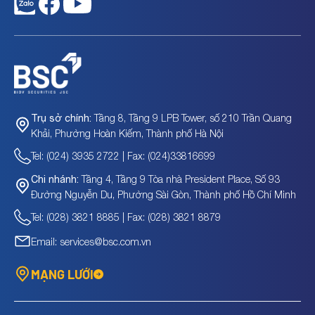
Tầng 8, Tầng 9 LPB Tower, số 210 Trần Quang
Trụ sở chính:
Khải, Phường Hoàn Kiếm, Thành phố Hà Nội
Tel: (024) 3935 2722 | Fax: (024)33816699
Tầng 4, Tầng 9 Tòa nhà President Place, Số 93
Chi nhánh:
Đường Nguyễn Du, Phường Sài Gòn, Thành phố Hồ Chí Minh
Tel: (028) 3821 8885 | Fax: (028) 3821 8879
Email: services@bsc.com.vn
MẠNG LƯỚI