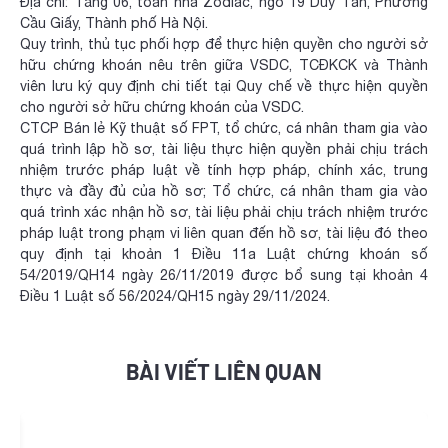
Địa chỉ: Tầng 06, toàn nhà Zodiac, ngõ 19 Duy Tân, Phường
Cầu Giấy, Thành phố Hà Nội.
Quy trình, thủ tục phối hợp để thực hiện quyền cho người sở
hữu chứng khoán nêu trên giữa VSDC, TCĐKCK và Thành
viên lưu ký quy định chi tiết tại Quy chế về thực hiện quyền
cho người sở hữu chứng khoán của VSDC.
CTCP Bán lẻ Kỹ thuật số FPT, tổ chức, cá nhân tham gia vào
quá trình lập hồ sơ, tài liệu thực hiện quyền phải chịu trách
nhiệm trước pháp luật về tính hợp pháp, chính xác, trung
thực và đầy đủ của hồ sơ; Tổ chức, cá nhân tham gia vào
quá trình xác nhận hồ sơ, tài liệu phải chịu trách nhiệm trước
pháp luật trong phạm vi liên quan đến hồ sơ, tài liệu đó theo
quy định tại khoản 1 Điều 11a Luật chứng khoán số
54/2019/QH14 ngày 26/11/2019 được bổ sung tại khoản 4
Điều 1 Luật số 56/2024/QH15 ngày 29/11/2024.
BÀI VIẾT LIÊN QUAN