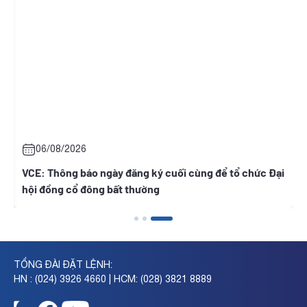
06/08/2026
VCE: Thông báo ngày đăng ký cuối cùng để tổ chức Đại
RC
hội đồng cổ đông bất thường
nă
TỔNG ĐÀI ĐẶT LỆNH:
HN : (024) 3926 4660 | HCM: (028) 3821 8889