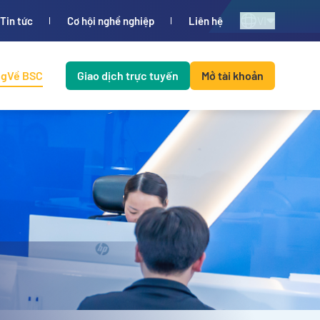
VI
Tin tức
Cơ hội nghề nghiệp
Liên hệ
ng
Về BSC
Giao dịch trực tuyến
Mở tài khoản