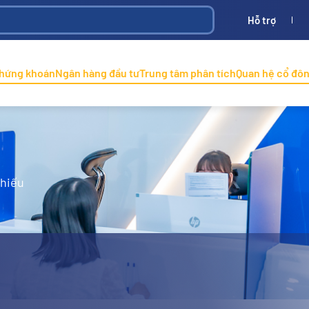
Hỗ trợ
Bình
ONINCO
chứng khoán
Ngân hàng đầu tư
Trung tâm phân tích
Quan hệ cổ đô
phiếu