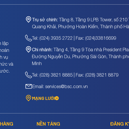
Trụ sở chính:
Tầng 8, Tầng 9 LPB Tower, số 210 
Quang Khải, Phường Hoàn Kiếm, Thành phố Hà
Tel: (024) 3935 2722 | Fax: (024)33816699
 lập
Chi nhánh:
Tầng 4, Tầng 9 Tòa nhà President Pla
khoán
Đường Nguyễn Du, Phường Sài Gòn, Thành ph
h vụ
Minh
chức và
nước.
Tel: (028) 3821 8885 | Fax: (028) 3821 8879
Email: services@bsc.com.vn
MẠNG LƯỚI
 HÀNG
NỀN TẢNG
ĐĂNG K