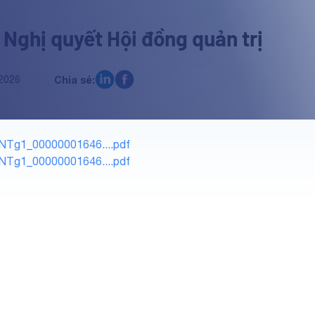
 Nghị quyết Hội đồng quản trị
2026
Chia sẻ:
NTg1_00000001646....pdf
NTg1_00000001646....pdf