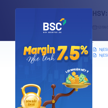
HSV:
12/06/
.
NjE5
NjE5