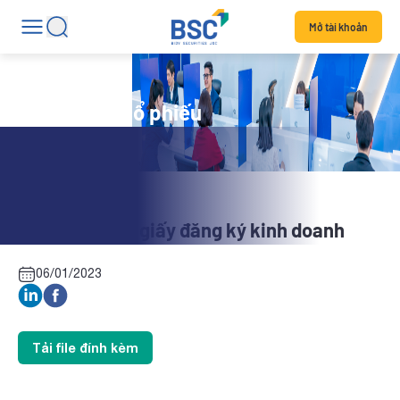
Mở tài khoản
Tin tức mã cổ phiếu
CT3: Thay đổi giấy đăng ký kinh doanh
06/01/2023
Tải file đính kèm