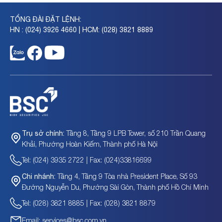
TỔNG ĐÀI ĐẶT LỆNH:
HN : (024) 3926 4660 | HCM: (028) 3821 8889
Tầng 8, Tầng 9 LPB Tower, số 210 Trần Quang
Trụ sở chính:
Khải, Phường Hoàn Kiếm, Thành phố Hà Nội
Tel: (024) 3935 2722 | Fax: (024)33816699
Tầng 4, Tầng 9 Tòa nhà President Place, Số 93
Chi nhánh:
Đường Nguyễn Du, Phường Sài Gòn, Thành phố Hồ Chí Minh
Tel: (028) 3821 8885 | Fax: (028) 3821 8879
Email: services@bsc.com.vn