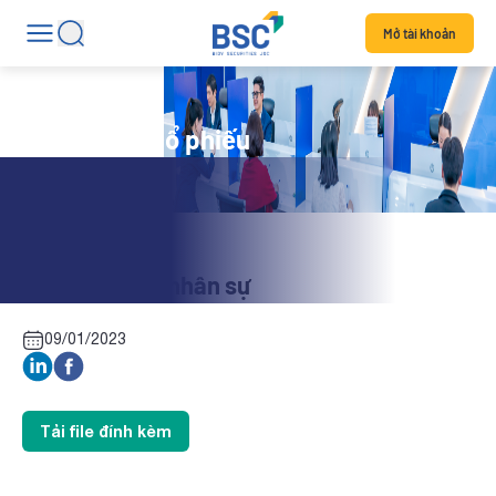
Mở tài khoản
Tin tức mã cổ phiếu
BLI: Thay đổi nhân sự
09/01/2023
Tải file đính kèm