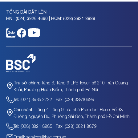
TỔNG ĐÀI ĐẶT LỆNH:
HN : (024) 3926 4660 | HCM: (028) 3821 8889
Tầng 8, Tầng 9 LPB Tower, số 210 Trần Quang
Trụ sở chính:
Khải, Phường Hoàn Kiếm, Thành phố Hà Nội
Tel: (024) 3935 2722 | Fax: (024)33816699
Tầng 4, Tầng 9 Tòa nhà President Place, Số 93
Chi nhánh:
Đường Nguyễn Du, Phường Sài Gòn, Thành phố Hồ Chí Minh
Tel: (028) 3821 8885 | Fax: (028) 3821 8879
Email: services@bsc.com.vn