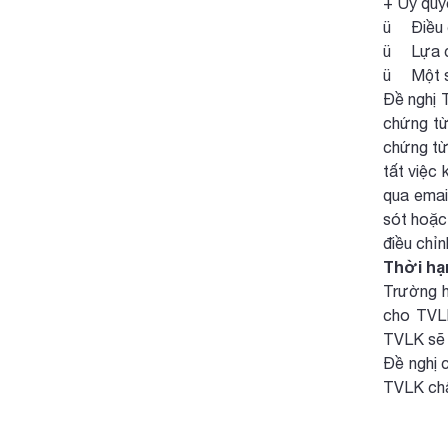
+ Ủy quyề
ü Điều c
ü Lựa ch
ü Một số
Đề nghị 
chứng từ
chứng từ
tất việc 
qua emai
sót hoặc
điều chỉn
Thời hạ
Trường h
cho TVLK
TVLK sẽ p
Đề nghị 
TVLK chậ