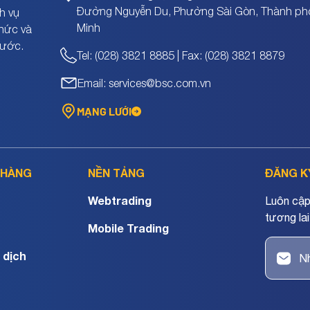
Đường Nguyễn Du, Phường Sài Gòn, Thành ph
h vụ
Minh
chức và
nước.
Tel: (028) 3821 8885 | Fax: (028) 3821 8879
Email: services@bsc.com.vn
MẠNG LƯỚI
 HÀNG
NỀN TẢNG
ĐĂNG K
Webtrading
Luôn cập 
tương lai
Mobile Trading
 dịch