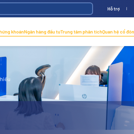
Hỗ trợ
Bình
ONINCO
chứng khoán
Ngân hàng đầu tư
Trung tâm phân tích
Quan hệ cổ đô
phiếu