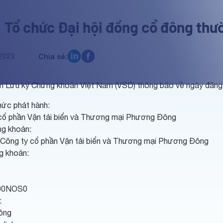
 Tổ chức Đại hội đồng cổ đông th
2023
Chia sẻ:
m Lưu ký Chứng khoán Việt Nam (VSD) thông báo về ngày đăng 
hức phát hành:
cổ phần Vận tải biển và Thương mại Phương Đông
g khoán:
 Công ty cổ phần Vận tải biển và Thương mại Phương Đông
g khoán:
00NOS0
:
ồng