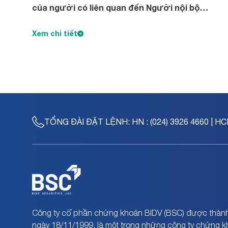
của người có liên quan đến Người nội bộ
Nguyễn Thị Diên, Nguyễn Thị Ngọc Thanh, Trần
Tuyết Lan
Xem chi tiết
TỔNG ĐÀI ĐẶT LỆNH:
HN : (024) 3926 4660 | HC
Công ty cổ phần chứng khoán BIDV (BSC) được thành
ngày 18/11/1999, là một trong những công ty chứng 