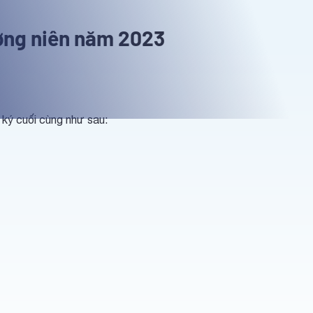
ường niên năm 2023
ký cuối cùng như sau: