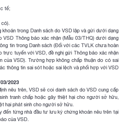
c tế;
 có).
ng khoán trong Danh sách do VSD lập và gửi dưới dạng
 cho VSD Thông báo xác nhận (Mẫu 03/THQ) dưới dạng
hông tin trong Danh sách (Đối với các TVLK chưa hoàn
tiếp trực tuyến với VSD, đề nghị gửi Thông báo xác nhận
vn của VSD). Trường hợp không chấp thuận do có sai
ác thông tin sai sót hoặc sai lệch và phối hợp với VSD
/03/2023
ịnh nêu trên, VSD sẽ coi danh sách do VSD cung cấp
nh tranh chấp hoặc gây thiệt hại cho người sở hữu,
ệt hại phát sinh cho người sở hữu.
y đến từng nhà đầu tư lưu ký chứng khoán nêu trên tại
 báo của VSD.