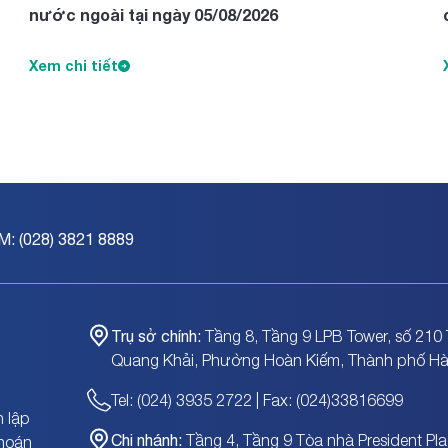
nước ngoài tại ngày 05/08/2026
Xem chi tiết
M: (028) 3821 8889
Trụ sở chính:
Tầng 8, Tầng 9 LPB Tower, số 210 
Quang Khải, Phường Hoàn Kiếm, Thành phố Hà
Tel: (024) 3935 2722 | Fax: (024)33816699
 lập
Chi nhánh:
Tầng 4, Tầng 9 Tòa nhà President Pla
khoán