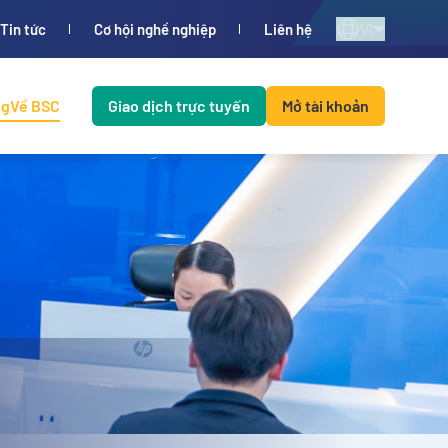
VI
Tin tức
Cơ hội nghề nghiệp
Liên hệ
ng
Về BSC
Giao dịch trực tuyến
Mở tài khoản