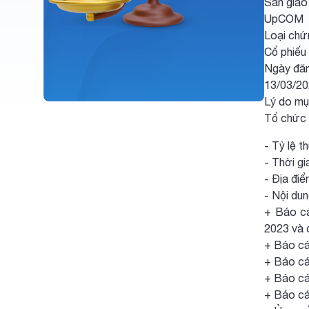
Sàn giao 
UpCOM
Loại chứ
Cổ phiếu
Ngày đăn
13/03/2
Lý do mụ
Tổ chức 
- Tỷ lệ t
- Thời g
- Địa đi
- Nội dun
+ Báo cá
2023 và c
+ Báo cá
+ Báo cá
+ Báo cá
+ Báo cá