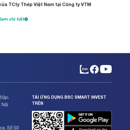
của TCty Thép Việt Nam tại Công ty VTM
Xem chi tiết
TẢI ỨNG DỤNG BSC SMART INVEST
Trần
TRÊN
 Nội
ce, Số 93