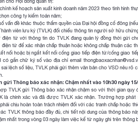
n cho Hội đồng quản trị:
hỉnh kế hoạch sản xuất kinh doanh năm 2023 theo tình hình thự
ọn công ty kiểm toán năm;
 vấn đề khác thuộc thẩm quyền của Đại hội đồng cổ đông (nếu
Thành viên lưu ký (TVLK) đối chiếu thông tin người sở hữu chứ
 điện tử với thông tin do TVLK đang quản lý đồng thời gửi
 điện tử để xác nhận chấp thuận hoặc không chấp thuận các t
kết nối hoặc bị ngắt kết nối cổng giao tiếp điện tử/cổng giao 
l có gắn chữ ký số vào địa chỉ email thongbaoxacnhan@vsd.
 sai lệch số liệu, TVLK phải gửi thêm văn bản cho VSD nêu rõ c
h.
n gửi Thông báo xác nhận: Chậm nhất vào 10h30 ngày 15
ợp TVLK gửi Thông báo xác nhận chậm so với thời gian quy đ
 là chính xác và đã được TVLK xác nhận. Trường hợp phát si
hải chịu hoàn toàn trách nhiệm đối với các tranh chấp hoặc thi
các TVLK thông báo đầy đủ, chi tiết nội dung của thông báo nà
m nhất trong vòng 03 ngày làm việc kể từ ngày ghi trên thông