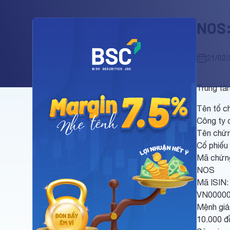
NOS:
21/02/
Trung tâ
Tên tổ c
Công ty 
Tên chứn
Cổ phiếu
Mã chứn
NOS
Mã ISIN:
VN0000
Mệnh giá
10.000 đ