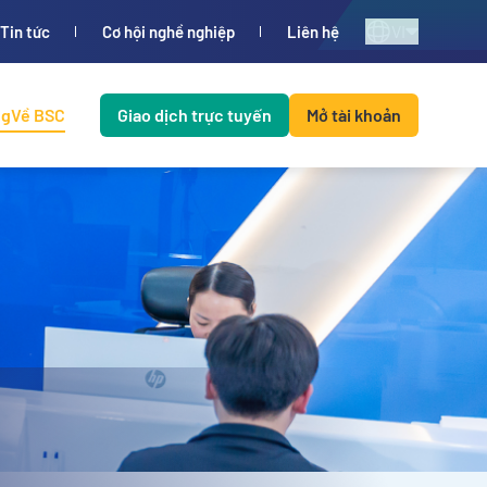
VI
Tin tức
Cơ hội nghề nghiệp
Liên hệ
ng
Về BSC
Giao dịch trực tuyến
Mở tài khoản