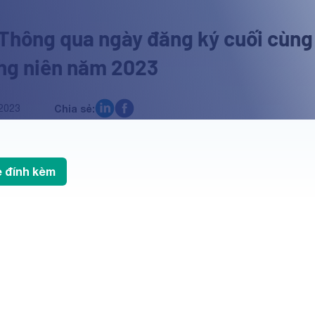
 Thông qua ngày đăng ký cuối cùng
ng niên năm 2023
2023
Chia sẻ:
le đính kèm