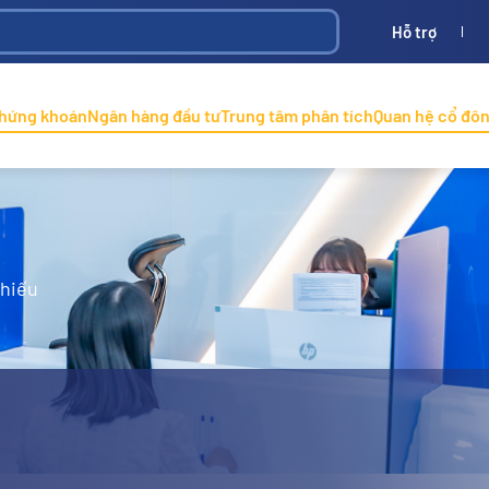
Hỗ trợ
Bình
ONINCO
chứng khoán
Ngân hàng đầu tư
Trung tâm phân tích
Quan hệ cổ đô
phiếu