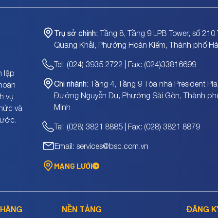
Trụ sở chính:
Tầng 8, Tầng 9 LPB Tower, số 210 
Quang Khải, Phường Hoàn Kiếm, Thành phố Hà
Tel: (024) 3935 2722 | Fax: (024)33816699
 lập
Chi nhánh:
Tầng 4, Tầng 9 Tòa nhà President Pla
khoán
Đường Nguyễn Du, Phường Sài Gòn, Thành ph
h vụ
Minh
chức và
nước.
Tel: (028) 3821 8885 | Fax: (028) 3821 8879
Email: services@bsc.com.vn
MẠNG LƯỚI
 HÀNG
NỀN TẢNG
ĐĂNG K