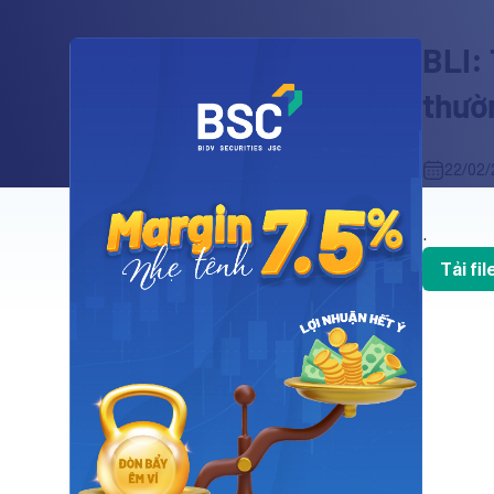
BLI:
thườ
22/02/
.
Tải fi