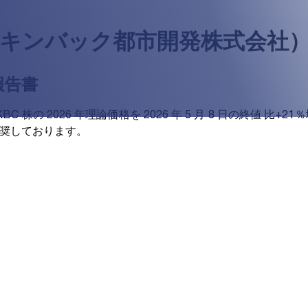
（キンバック都市開発株式会社
報告書
 KBC 株の 2026 年理論価格を 2026 年 5 月 8 日の終値 比+
奨しております。