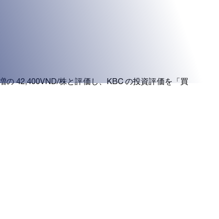
）
21％増の 42,400VND/株と評価し、KBC の投資評価を「買