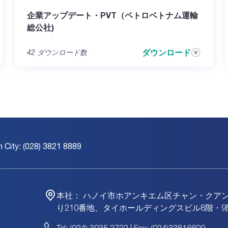
企業アップデート・PVT（ペトロベトナム運輸
総公社)
ダウンロード
42
ダウンロード数
h City: (028) 3821 8889
本社：
ハノイ市ホアンキエム区チャン・クア
り210番地、タイホールディングスビル8階・9