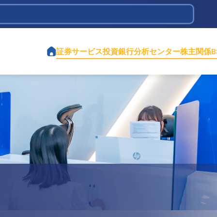
tions Infrastructure Development
証券サービス
投資銀行
分析センター
株主関係
オ