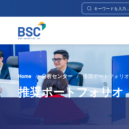
Construction Investment and Telecommunica
Home
/
分析センター
/
推奨ポートフォリ
推奨ポートフォリオ