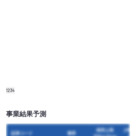
1
2
3
4
事業結果予測
純売上高
少数
証券コード
業界