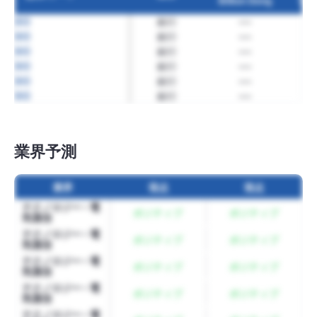
Billion Dong
す
BID
銀行
----
BID
銀行
----
BID
銀行
----
BID
銀行
----
BID
銀行
----
BID
銀行
----
業界予測
ログイン
業界
視点
視点
リストの詳細を表示
テクノロジー - 電
ポジティブ
ポジティブ
気通信
テクノロジー - 電
ポジティブ
ポジティブ
気通信
テクノロジー - 電
ポジティブ
ポジティブ
気通信
テクノロジー - 電
ポジティブ
ポジティブ
気通信
テクノロジー - 電