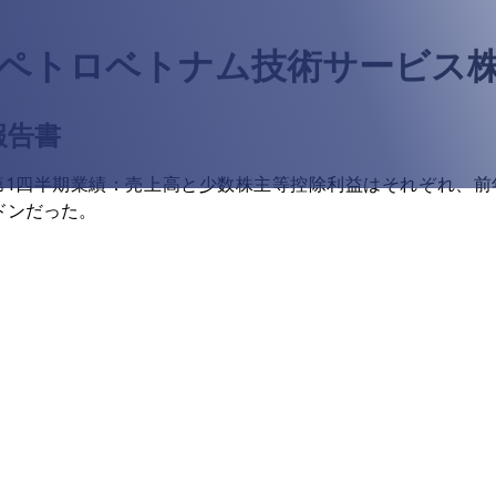
（ペトロベトナム技術サービス
報告書
年第1四半期業績：売上高と少数株主等控除利益はそれぞれ、前年同期
億ドンだった。