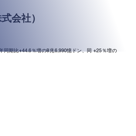
株式会社）
比+44.6％増の8兆6,990憶ドン、同 +25％増の