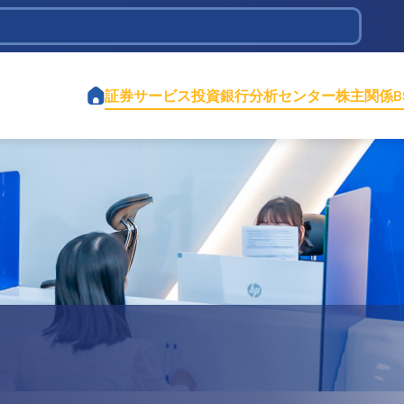
tions Infrastructure Development
証券サービス
投資銀行
分析センター
株主関係
オ