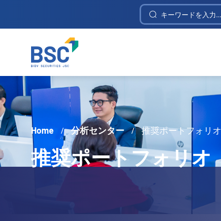
Construction Investment and Telecommunica
Home
/
分析センター
/
推奨ポートフォリ
推奨ポートフォリオ