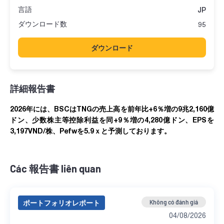
言語
JP
ダウンロード数
95
ダウンロード
詳細報告書
2026
年には、
BSC
は
TNG
の売上高を前年比
+6
％増の
9
兆
2,160
億
ドン、少数株主等控除利益を同
+9
％増の
4,280
億ドン、
EPS
を
3,197VND/
株、
Pefw
を
5.9
ｘと予測しております
。
Các 報告書 liên quan
ポートフォリオレポート
Không có đánh giá
04/08/2026