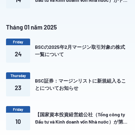
スコ医療輸出入株式会社（Công ty Cổ phần
Xuất nhập khẩu Y tế DOMESCO (DMC) ）にお
ける保有株式を入札方式による競売につい
Tháng 01 năm 2025
てのお知らせ】
Friday
BSCの2025年2月マージン取引対象の株式
24
一覧について
Thursday
BSC証券：マージンリストに新規組入るこ
23
とについてお知らせ
Friday
【国家資本投資経営総公社（Tổng công ty
10
Đầu tư và Kinh doanh vốn Nhà nước）が第8
交通建設公社（Tổng Công ty Xây dựng Công