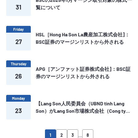
31
覧について
Friday
HSL［Hong Ha Son La農産加工株式会社]：
27
BSC証券のマージンリストから外される
Thursday
APG［アンファット証券株式会社]：BSC証
26
券のマージンリストから外される
Monday
【Lang Son人民委員会（UBND tinh Lang
23
Son）がLang Son市場株式会社（Cong ty
Co phan cho Lang Son）における保有株式
を入札方式による競売についてのお知ら
せ】
…
1
2
3
8