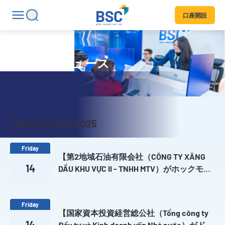
口座開設
サービスニュース
Tháng 02 năm 2025
Friday
【第2地域石油有限会社（CÔNG TY XĂNG
14
DẦU KHU VỰC II - TNHH MTV）がホックモン
商業株式会社（Cong ty Co phan thuong mai
Hoc Mon）における保有株式を入札方式に
よる競売についてのお知らせ】
Friday
【国家資本投資経営総公社（Tổng công ty
14
Đầu tư và Kinh doanh vốn Nhà nước）がドメ