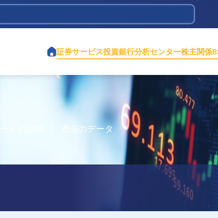
tions Infrastructure Development
証券サービス
投資銀行
分析センター
株主関係
コードの詳細
/
過去のデータ