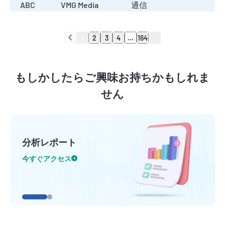
ABC
VMG Media
通信
1
2
3
4
...
164
もしかしたらご興味お持ちかもしれま
せん
分析レポート
今すぐアクセス