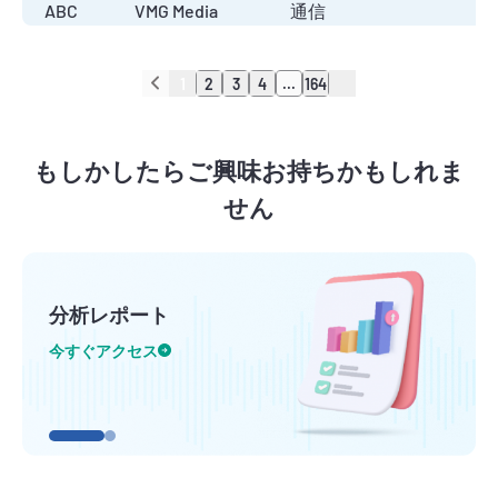
ABC
VMG Media
通信
1
2
3
4
...
164
もしかしたらご興味お持ちかもしれま
せん
分析レポート
今すぐアクセス