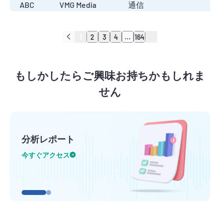
ABC
VMG Media
通信
1
2
3
4
...
164
もしかしたらご興味お持ちかもしれま
せん
分析レポート
今すぐアクセス