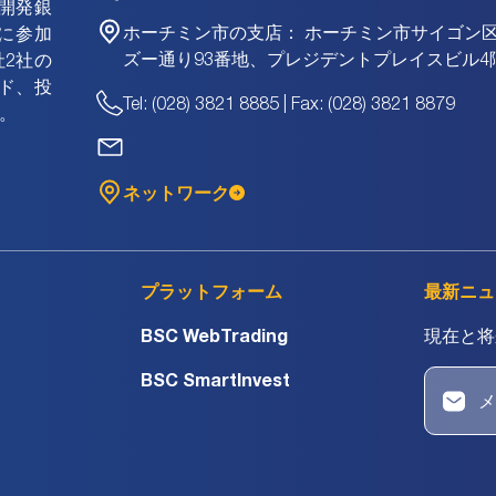
資開発銀
ホーチミン市の支店：
ホーチミン市サイゴン
に参加
ズー通り93番地、プレジデントプレイスビル4
2社の
ド、投
Tel: (028) 3821 8885 | Fax: (028) 3821 8879
。
ネットワーク
プラットフォーム
最新ニュ
BSC WebTrading
現在と将
BSC SmartInvest