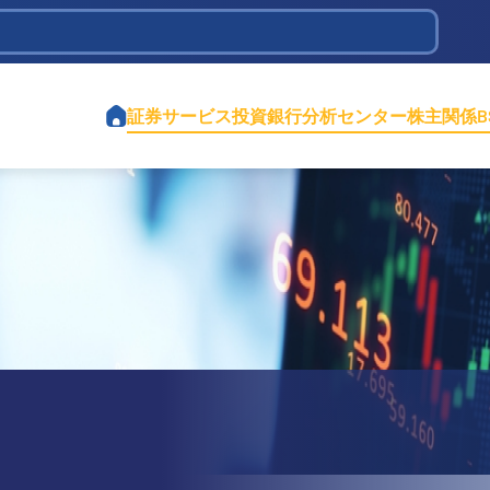
tions Infrastructure Development
証券サービス
投資銀行
分析センター
株主関係