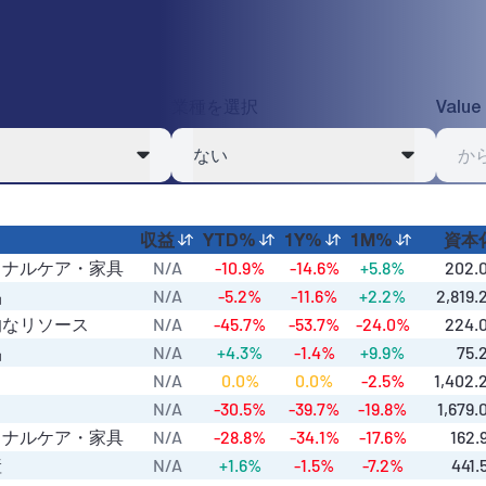
業種を選択
Value
ない
収益
YTD%
1Y%
1M%
資本
ソナルケア・家具
N/A
-10.9%
-14.6%
+5.8%
202.
品
N/A
-5.2%
-11.6%
+2.2%
2,819.
的なリソース
N/A
-45.7%
-53.7%
-24.0%
224.
品
N/A
+4.3%
-1.4%
+9.9%
75.
り
N/A
0.0%
0.0%
-2.5%
1,402.
N/A
-30.5%
-39.7%
-19.8%
1,679.
ソナルケア・家具
N/A
-28.8%
-34.1%
-17.6%
162.
産
N/A
+1.6%
-1.5%
-7.2%
441.