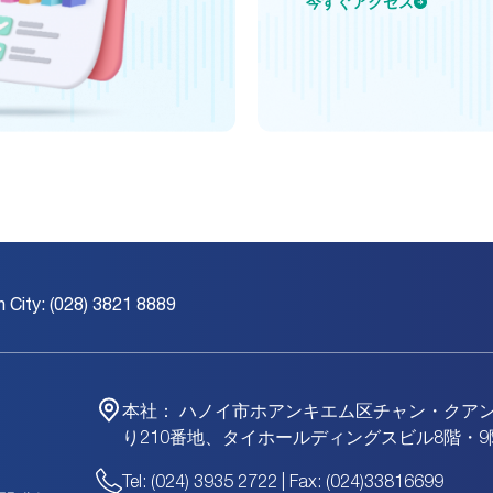
今すぐアクセス
h City: (028) 3821 8889
本社：
ハノイ市ホアンキエム区チャン・クア
り210番地、タイホールディングスビル8階・9
Tel: (024) 3935 2722 | Fax: (024)33816699