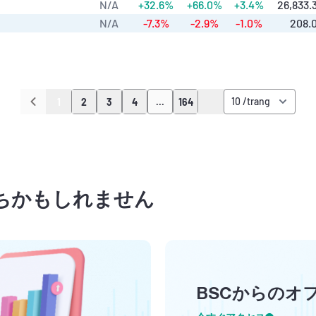
N/A
+32.6%
+66.0%
+3.4%
26,833.
N/A
-7.3%
-2.9%
-1.0%
208.
1
2
3
4
...
164
ちかもしれません
BSCからのオ