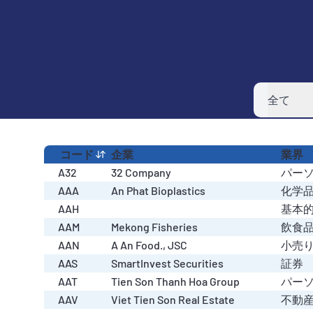
銘柄を選択
業種を選択
全て
コード
企業
業界
A32
32 Company
パー
AAA
An Phat Bioplastics
化学
AAH
基本
AAM
Mekong Fisheries
飲食
AAN
A An Food., JSC
小売
AAS
SmartInvest Securities
証券
AAT
Tien Son Thanh Hoa Group
パー
AAV
Viet Tien Son Real Estate
不動