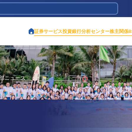
tions Infrastructure Development
証券サービス
投資銀行
分析センター
株主関係
部ニュース