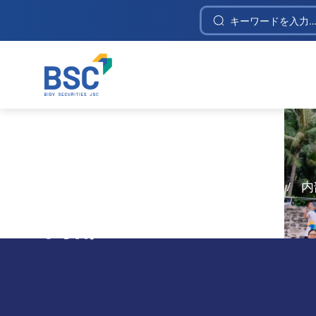
Construction Investment and Telecommunica
Home
/
BSC証券について
/
ニュース
/
内
内部ニュース