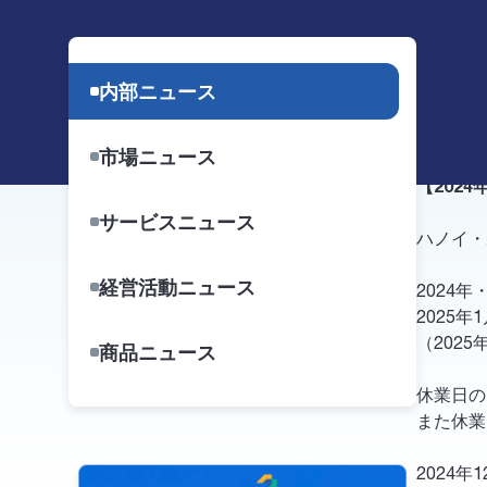
【2
内部ニュース
BSC
-
3
市場ニュース
【
2024
サービスニュース
ハノイ・
経営活動ニュース
2024
2025
年
1
（
202
商品ニュース
休業日の
また休業
2024
年
1