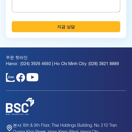
지금 상담
주문 핫라인
Hanoi : (024) 3926 4660 | Ho Chi Minh City: (028) 3821 8889
8th & 9th Floor, Thai Holdings Building, No. 210 Tran
본사:
Quang Khai Street, Hoan Kiem Ward, Hanoi City.