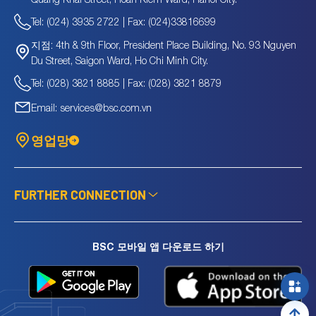
Tel: (024) 3935 2722 | Fax: (024)33816699
4th & 9th Floor, President Place Building, No. 93 Nguyen
지점:
Du Street, Saigon Ward, Ho Chi Minh City.
Tel: (028) 3821 8885 | Fax: (028) 3821 8879
Email: services@bsc.com.vn
영업망
FURTHER CONNECTION
BSC 모바일 앱 다운로드 하기