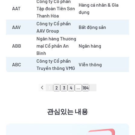
Công ty Cổ phần
Hàng cá nhân & Gia
AAT
Tập đoàn Tiên Sơn
dụng
Thanh Hóa
Công ty Cổ phần
AAV
Bất động sản
AAV Group
Ngân hàng Thương
ABB
mại Cổ phần An
Ngân hàng
Bình
Công ty Cổ phần
ABC
Viễn thông
Truyền thông VMG
1
2
3
4
...
164
관심있는 내용