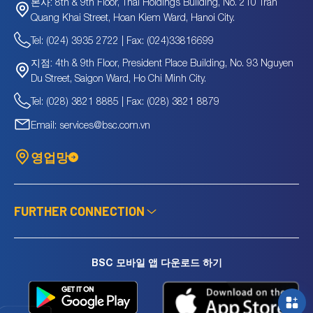
8th & 9th Floor, Thai Holdings Building, No. 210 Tran
본사:
Quang Khai Street, Hoan Kiem Ward, Hanoi City.
Tel: (024) 3935 2722 | Fax: (024)33816699
4th & 9th Floor, President Place Building, No. 93 Nguyen
지점:
Du Street, Saigon Ward, Ho Chi Minh City.
Tel: (028) 3821 8885 | Fax: (028) 3821 8879
Email: services@bsc.com.vn
영업망
FURTHER CONNECTION
BSC 모바일 앱 다운로드 하기