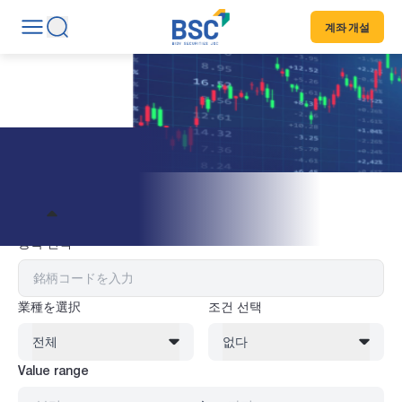
계좌 개설
주식 정보
필터
종목 선택
業種を選択
조건 선택
전체
없다
Value range