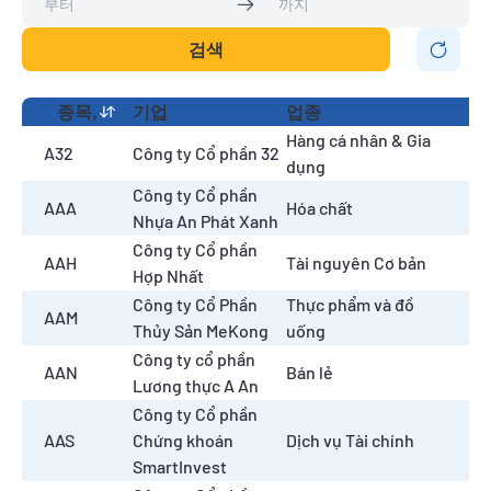
검색
종목,
기업
업종
Hàng cá nhân & Gia
A32
Công ty Cổ phần 32
dụng
Công ty Cổ phần
AAA
Hóa chất
Nhựa An Phát Xanh
Công ty Cổ phần
AAH
Tài nguyên Cơ bản
Hợp Nhất
Công ty Cổ Phần
Thực phẩm và đồ
AAM
Thủy Sản MeKong
uống
Công ty cổ phần
AAN
Bán lẻ
Lương thực A An
Công ty Cổ phần
AAS
Chứng khoán
Dịch vụ Tài chính
SmartInvest