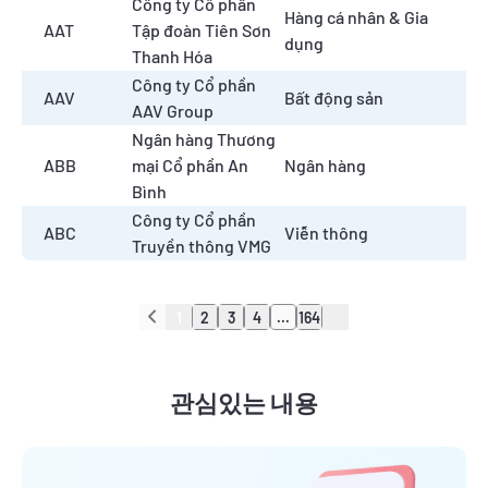
Công ty Cổ phần
Hàng cá nhân & Gia
AAT
Tập đoàn Tiên Sơn
dụng
Thanh Hóa
Công ty Cổ phần
AAV
Bất động sản
AAV Group
Ngân hàng Thương
ABB
mại Cổ phần An
Ngân hàng
Bình
Công ty Cổ phần
ABC
Viễn thông
Truyền thông VMG
1
2
3
4
...
164
관심있는 내용