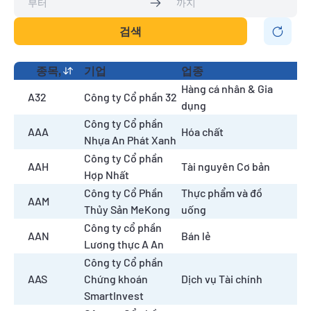
검색
종목,
기업
업종
Hàng cá nhân & Gia
A32
Công ty Cổ phần 32
dụng
Công ty Cổ phần
AAA
Hóa chất
Nhựa An Phát Xanh
Công ty Cổ phần
AAH
Tài nguyên Cơ bản
Hợp Nhất
Công ty Cổ Phần
Thực phẩm và đồ
AAM
Thủy Sản MeKong
uống
Công ty cổ phần
AAN
Bán lẻ
Lương thực A An
Công ty Cổ phần
AAS
Chứng khoán
Dịch vụ Tài chính
SmartInvest