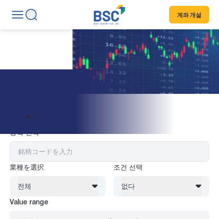
계좌 개설
주식 정보
필터
종목 선택
業種を選択
조건 선택
전체
없다
Value range