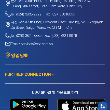
8th & 9th Floor, Thai Holdings Building, No. 210 Tran
본사:
Quang Khai Street, Hoan Kiem Ward, Hanoi City.
Tel: (024) 3935 2722 | Fax: (024)33816699
4th & 9th Floor, President Place Building, No. 93 Nguyen
지점:
Du Street, Saigon Ward, Ho Chi Minh City.
Tel: (028) 3821 8885 | Fax: (028) 3821 8879
Email: services@bsc.com.vn
영업망
FURTHER CONNECTION
BSC 모바일 앱 다운로드 하기