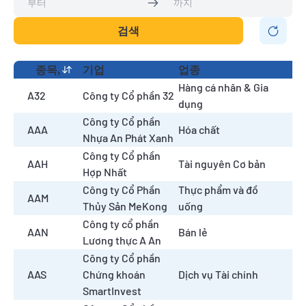
검색
종목,
기업
업종
Hàng cá nhân & Gia
A32
Công ty Cổ phần 32
dụng
Công ty Cổ phần
AAA
Hóa chất
Nhựa An Phát Xanh
Công ty Cổ phần
AAH
Tài nguyên Cơ bản
Hợp Nhất
Công ty Cổ Phần
Thực phẩm và đồ
AAM
Thủy Sản MeKong
uống
Công ty cổ phần
AAN
Bán lẻ
Lương thực A An
Công ty Cổ phần
AAS
Chứng khoán
Dịch vụ Tài chính
SmartInvest