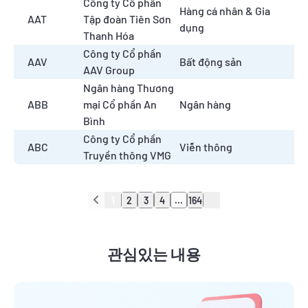
Công ty Cổ phần
Hàng cá nhân & Gia
AAT
Tập đoàn Tiên Sơn
dụng
Thanh Hóa
Công ty Cổ phần
AAV
Bất động sản
AAV Group
Ngân hàng Thương
ABB
mại Cổ phần An
Ngân hàng
Bình
Công ty Cổ phần
ABC
Viễn thông
Truyền thông VMG
1
2
3
4
...
164
관심있는 내용