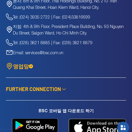
8th & 9th Floor, Thai Holdings Building, No. 210 Tran
본사:
Quang Khai Street, Hoan Kiem Ward, Hanoi City.
Tel: (024) 3935 2722 | Fax: (024)33816699
4th & 9th Floor, President Place Building, No. 93 Nguyen
지점:
Du Street, Saigon Ward, Ho Chi Minh City.
Tel: (028) 3821 8885 | Fax: (028) 3821 8879
Email: services@bsc.com.vn
영업망
FURTHER CONNECTION
BSC 모바일 앱 다운로드 하기