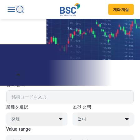
계좌 개설
주식 정보
필터
종목 선택
業種を選択
조건 선택
전체
없다
Value range