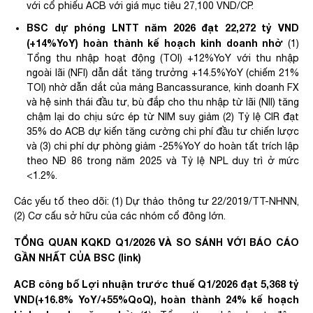
với cổ phiếu ACB với giá mục tiêu 27,100 VND/CP.​
BSC dự phóng LNTT năm 2026 đạt 22,272 tỷ VND
(+14%YoY) hoàn thành kế hoạch kinh doanh nhờ
(1)
Tổng thu nhập hoạt động (TOI) +12%YoY với thu nhập
ngoài lãi (NFI) dẫn dắt tăng trưởng +14.5%YoY (chiếm 21%
TOI) nhờ dẫn dắt của mảng Bancassurance, kinh doanh FX
và hệ sinh thái đầu tư, bù đắp cho thu nhập từ lãi (NII) tăng
chậm lại do chịu sức ép từ NIM suy giảm (2) Tỷ lệ CIR đạt
35% do ACB dự kiến tăng cường chi phí đầu tư chiến lược
và (3) chi phí dự phòng giảm -25%YoY do hoàn tất trích lập
theo NĐ 86 trong năm 2025 và Tỷ lệ NPL duy trì ở mức
<1.2%.​
Các yếu tố theo dõi: (1)
Dự thảo thông tư 22/2019/TT-NHNN
,
(2) Cơ cấu sở hữu của các nhóm cổ đông lớn. ​
TỔNG QUAN KQKD Q1/2026 VÀ SO SÁNH VỚI BÁO CÁO
GẦN NHẤT CỦA BSC (
link
)​
ACB công bố Lợi nhuận trước thuế Q1/2026 đạt 5,368 tỷ
VND(+16.8% YoY/+55%QoQ), hoàn thành 24% kế hoạch