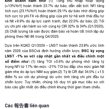
kinh doanh năm nhờ
(1) Tổng thu nhập hoạt động
(+13%YoY) hoàn thành 23.7% dự báo, dẫn dắt bởi: NFI tăng
tích cực (23.1%YoY) hoàn thành 29.1% dự báo nhờ đóng góp
tích cực từ phí FX và đóng góp của phí từ hệ sinh thái đầu tư
và NII +9.9% do áp lực cạnh tranh, đạt 22.5% dự báo; (2) Tối
ưu chi phí vận hành so với cùng kỳ CIR 32% là 34% (Q1/2025),
(3) Chất lượng tài sản được đảm bảo và hoàn tất trích lập dự
phòng theo NĐ 86 trong Q4/2025. ​
Dựa trên KQKD Q1/2026 – LNST hoàn thành 23.8% ước tính
BSC kỳ vọng
năm 2026 của BSCvà định hướng chiến lược,
LNST -1% so với cập nhật gần nhất và điều chỉnh một
số điểm như:
(1) tăng TOI +0.6% dự phóng nhờ tăng tỷ
trọng NFI từ 17% lên mức ~21% TOI bù đắp cho mức giảm NII
giảm nhẹ do áp lực NIM suy giảm.(2) Tỷ lệ CIR đạt 34.5% ( +1.5
điểm % so với dự phóng) do ước tính tăng chi phí đầu tư
chiến lược. Tuy nhiên, chúng tôi duy trì giá mục tiêu so với
báo cáo gần nhất do điều chỉnh khung thời gian tham chiếu.​
Các 報告書 liên quan