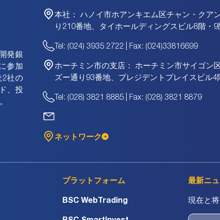
本社：
ハノイ市ホアンキエム区チャン・クア
り210番地、タイホールディングスビル8階・9
Tel: (024) 3935 2722 | Fax: (024)33816699
資開発銀
ホーチミン市の支店：
ホーチミン市サイゴン
に参加
ズー通り93番地、プレジデントプレイスビル4
2社の
ド、投
Tel: (028) 3821 8885 | Fax: (028) 3821 8879
。
ネットワーク
プラットフォーム
最新ニュ
BSC WebTrading
現在と将
BSC SmartInvest