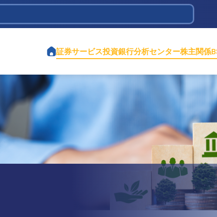
tions Infrastructure Development
証券サービス
投資銀行
分析センター
株主関係