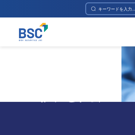
Construction Investment and Telecommunica
Home
/
BSC소개
/
BSC証券と社会
BSC証券と社会