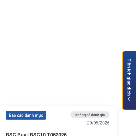
Tiện ích giao dịch
Báo cáo danh mục
Không có đánh giá
29/05/2026
BSC Buy | BSC10 T062026