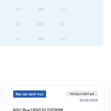
----
----
----
----
----
----
----
----
----
----
----
----
----
----
----
----
----
----
Báo cáo danh mục
Không có đánh giá
----
----
----
30/06/2026
BSC Buy | BSC10 T072026