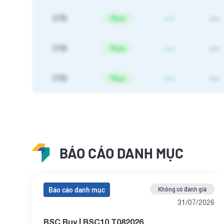
CTG
Mua
----
----
CTG
Mua
----
----
CTG
Mua
----
----
CTG
Mua
----
----
CTG
Mua
----
----
BÁO CÁO DANH MỤC
CTG
Mua
----
----
Báo cáo danh mục
Không có đánh giá
CTG
Mua
----
----
31/07/2026
BSC Buy | BSC10 T082026