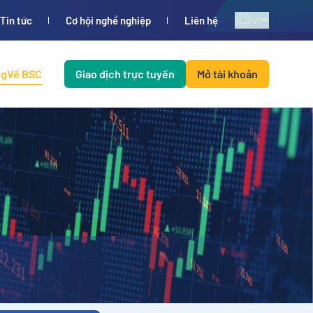
VI
Tin tức
Cơ hội nghề nghiệp
Liên hệ
ng
Về BSC
Giao dịch trực tuyến
Mở tài khoản