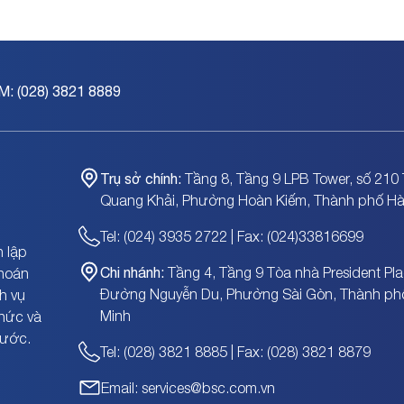
M: (028) 3821 8889
Trụ sở chính:
Tầng 8, Tầng 9 LPB Tower, số 210 
Quang Khải, Phường Hoàn Kiếm, Thành phố Hà
Tel: (024) 3935 2722 | Fax: (024)33816699
 lập
Chi nhánh:
Tầng 4, Tầng 9 Tòa nhà President Pla
khoán
Đường Nguyễn Du, Phường Sài Gòn, Thành ph
h vụ
Minh
chức và
nước.
Tel: (028) 3821 8885 | Fax: (028) 3821 8879
Email: services@bsc.com.vn