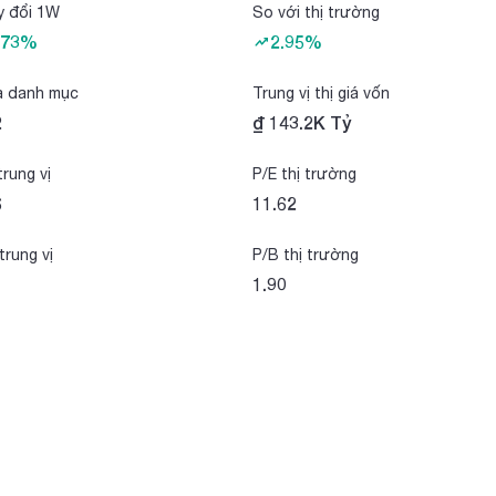
y đổi 1W
So với thị trường
.73%
2.95%
a danh mục
Trung vị thị giá vốn
2
₫ 143.2K Tỷ
trung vị
P/E thị trường
6
11.62
trung vị
P/B thị trường
1
1.90