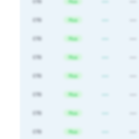
CTG
Mua
----
----
CTG
Mua
----
----
CTG
Mua
----
----
CTG
Mua
----
----
CTG
Mua
----
----
CTG
Mua
----
----
CTG
Mua
----
----
CTG
Mua
----
----