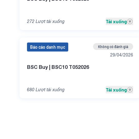
CTG
Mua
----
----
CTG
Mua
----
----
Tải xuống
272
Lượt tải xuống
Đă
CTG
Mua
----
----
Báo cáo danh mục
Không có đánh giá
Để xem ch
29/04/2026
CTG
Mua
----
----
BSC Buy | BSC10 T052026
Tải xuống
680
Lượt tải xuống