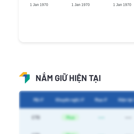
1 Jan 1970
1 Jan 1970
1 Jan 1970
NẮM GIỮ HIỆN TẠI
Mã
Khuyến nghị
Mua
Hiện tại
CTG
Mua
----
----