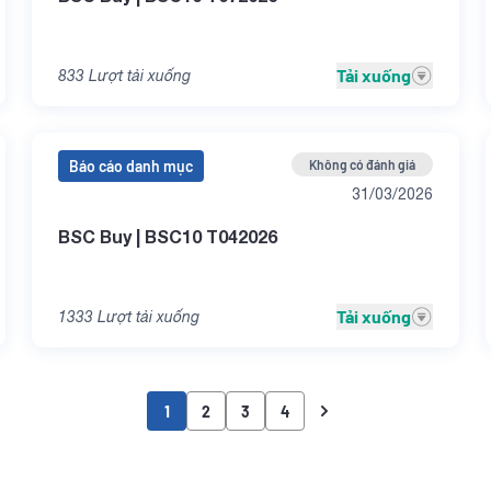
----
----
----
----
----
----
Tải xuống
833
Lượt tải xuống
ng nhập
----
----
----
Báo cáo danh mục
Không có đánh giá
i tiết danh mục
31/03/2026
----
----
----
BSC Buy | BSC10 T042026
Tải xuống
1333
Lượt tải xuống
1
2
3
4