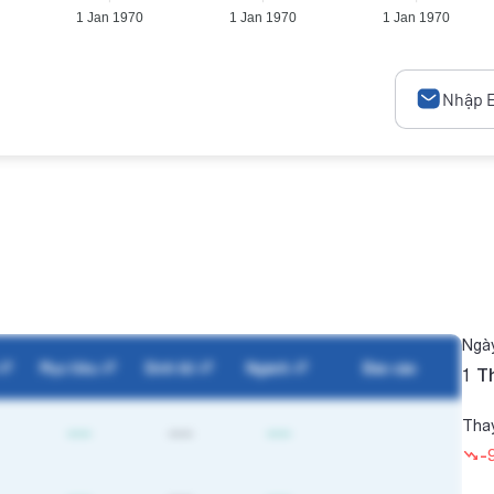
1 Jan 1970
1 Jan 1970
1 Jan 1970
Ngày
Mục tiêu
Sinh lời
Ngành
Báo cáo
1 T
Thay
----
----
----
-