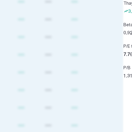
----
----
----
Tha
3
----
----
----
Bet
0.9
----
----
----
P/E 
----
----
----
7.7
P/B 
----
----
----
1.3
----
----
----
----
----
----
----
----
----