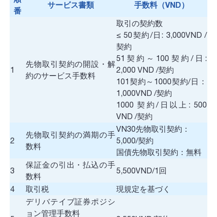
サービス書類
手数料（VND）
番
取引の契約数
≤ 50契約/日: 3,000VND /
契約
51契約～100契約/日:
先物取引契約の開設・解
1
2,000 VND /契約
約のサービス手数料
101契約～1000契約/日：
1,000VND /契約
1000 契約/日以上: 500
VND /契約
VN30先物取引契約：
先物取引契約の満期の手
2
5,000/契約
数料
国債先物取引契約：無料
保証金の引出・払込の手
3
5,500VND/1回
数料
4
取引税
現規定を基づく
デリバテイブ証券ポジシ
ョン管理手数料