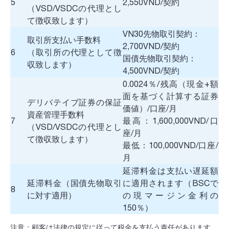
5
2,550VND/契約
（VSD/VSDCの代理とし
て徴収致します）
VN30先物取引契約：
取引所支払い手数料
2,700VND/契約
6
（取引所の代理として徴
国債先物取引契約：
収致します）
4,500VND/契約
0.0024％/残高（現金+額
面を基づく計算する証券
デリバテイブ証券の保証
価値）/口座/月
資産管理手数料
7
最高：1,600,000VND/口
（VSD/VSDCの代理とし
座/月
て徴収致します）
最低：100,000VND/口座/
月
延滞料金は支払い遅延額
延滞料金（国債先物取引
に適用されます（BSCで
8
に対す適用）
の現マージン金利の
150％）
注意：顧客は法律の規定に従って税金を支払う責任があります。