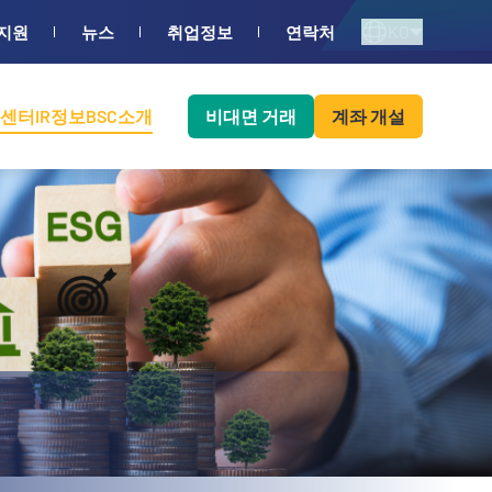
KO
지원
뉴스
취업정보
연락처
센터
IR정보
BSC소개
비대면 거래
계좌 개설