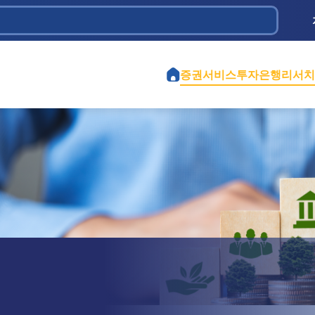
 Dầu khí
ịch vụ và Đầu tư Tân Bình
iệt Nam
 Chi
ành phố Hồ Chí Minh
ao thông 584
iền
ghiệp Cao Su Việt Nam
tế Việt Mỹ
ểm định Xây dựng - CONINCO
증권서비스
투자은행
리서치