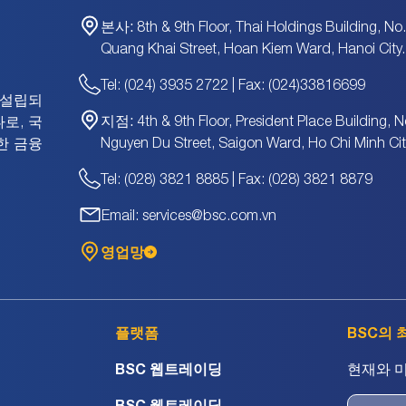
본사:
8th & 9th Floor, Thai Holdings Building, No
Quang Khai Street, Hoan Kiem Ward, Hanoi City.
Tel: (024) 3935 2722 | Fax: (024)33816699
에 설립되
지점:
4th & 9th Floor, President Place Building, N
로, 국
Nguyen Du Street, Saigon Ward, Ho Chi Minh Cit
한 금융
Tel: (028) 3821 8885 | Fax: (028) 3821 8879
Email: services@bsc.com.vn
영업망
플랫폼
BSC의 
BSC 웹트레이딩
현재와 
BSC 웹트레이딩