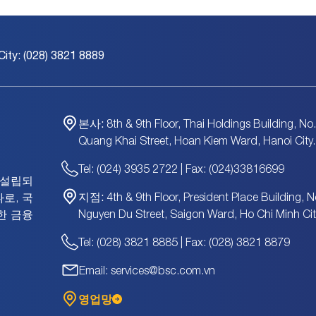
City: (028) 3821 8889
본사:
8th & 9th Floor, Thai Holdings Building, No
Quang Khai Street, Hoan Kiem Ward, Hanoi City.
Tel: (024) 3935 2722 | Fax: (024)33816699
에 설립되
지점:
4th & 9th Floor, President Place Building, N
로, 국
Nguyen Du Street, Saigon Ward, Ho Chi Minh Cit
한 금융
Tel: (028) 3821 8885 | Fax: (028) 3821 8879
Email: services@bsc.com.vn
영업망