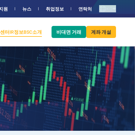
KO
지원
뉴스
취업정보
연락처
센터
IR정보
BSC소개
비대면 거래
계좌 개설