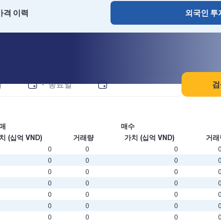
가격 이력
외국인 투
조회
검
-
매
매수
치 (십억 VND)
거래량
가치 (십억 VND)
거래
0
0
0
0
0
0
0
0
0
0
0
0
0
0
0
0
0
0
0
0
0