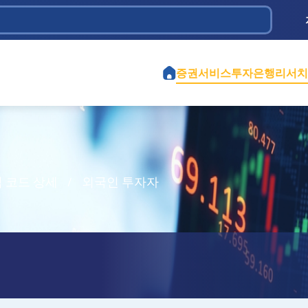
 Dầu khí
ịch vụ và Đầu tư Tân Bình
iệt Nam
 Chi
ành phố Hồ Chí Minh
ao thông 584
iền
ghiệp Cao Su Việt Nam
tế Việt Mỹ
ểm định Xây dựng - CONINCO
증권서비스
투자은행
리서치
 코드 상세
/
외국인 투자자