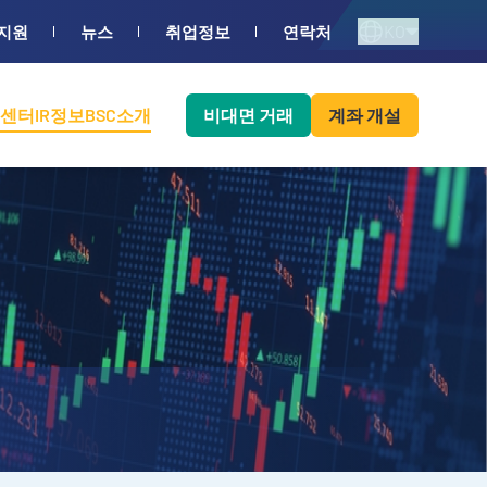
KO
지원
뉴스
취업정보
연락처
센터
IR정보
BSC소개
비대면 거래
계좌 개설