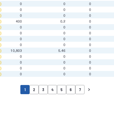
)
0
0
0
)
0
0
0
)
0
0
0
)
400
0.2
0
)
0
0
0
)
0
0
0
)
0
0
0
)
0
0
0
)
10,803
5.46
0
)
0
0
0
)
0
0
0
)
0
0
0
)
0
0
0
1
2
3
4
5
6
7