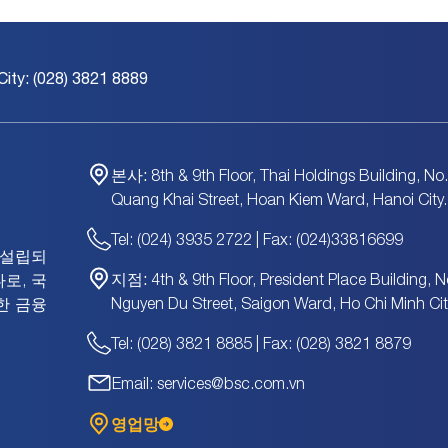
City: (028) 3821 8889
본사:
8th & 9th Floor, Thai Holdings Building, No
Quang Khai Street, Hoan Kiem Ward, Hanoi City.
Tel: (024) 3935 2722 | Fax: (024)33816699
에 설립되
지점:
4th & 9th Floor, President Place Building, N
로, 국
Nguyen Du Street, Saigon Ward, Ho Chi Minh Cit
한 금융
Tel: (028) 3821 8885 | Fax: (028) 3821 8879
Email: services@bsc.com.vn
영업망