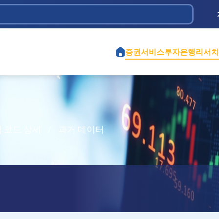
 Dầu khí
ịch vụ và Đầu tư Tân Bình
iệt Nam
 Chi
ành phố Hồ Chí Minh
ao thông 584
iền
ghiệp Cao Su Việt Nam
tế Việt Mỹ
ểm định Xây dựng - CONINCO
증권서비스
투자은행
리서치
 코드 상세
/
과거 데이터