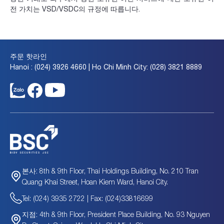
전 가치는 VSD/VSDC의 규정에 따릅니다.
주문 핫라인
Hanoi : (024) 3926 4660 | Ho Chi Minh City: (028) 3821 8889
8th & 9th Floor, Thai Holdings Building, No. 210 Tran
본사:
Quang Khai Street, Hoan Kiem Ward, Hanoi City.
Tel: (024) 3935 2722 | Fax: (024)33816699
4th & 9th Floor, President Place Building, No. 93 Nguyen
지점: