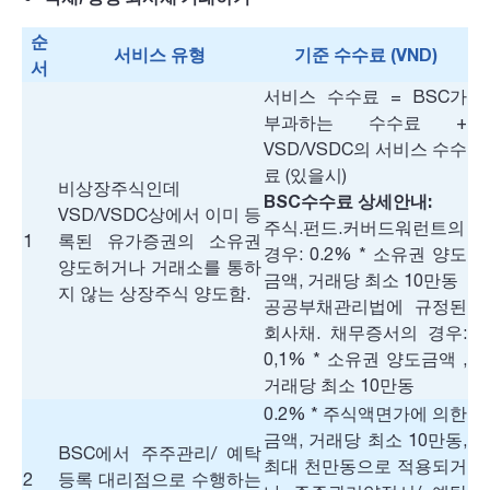
순
서비스 유형
기준 수수료 (VND)
서
서비스 수수료 = BSC가
부과하는 수수료 +
VSD/VSDC의 서비스 수수
료 (있을시)
비상장주식인데
BSC수수료 상세안내:
VSD/VSDC상에서 이미 등
주식.펀드.커버드워런트의
1
록된 유가증권의 소유권
경우: 0.2% * 소유권 양도
양도허거나 거래소를 통하
금액, 거래당 최소 10만동
지 않는 상장주식 양도함.
공공부채관리법에 규정된
회사채. 채무증서의 경우:
0,1% * 소유권 양도금액 ,
거래당 최소 10만동
0.2% * 주식액면가에 의한
금액, 거래당 최소 10만동,
BSC에서 주주관리/ 예탁
최대 천만동으로 적용되거
2
등록 대리점으로 수행하는