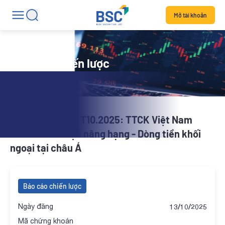
Mở tài khoản
Báo cáo chiến lược
BSC Navigator | T10.2025: TTCK Việt Nam
chính thức được nâng hạng - Dòng tiền khối
ngoại tại châu Á
Báo cáo chiến lược
Ngày đăng
13/10/2025
Mã chứng khoán