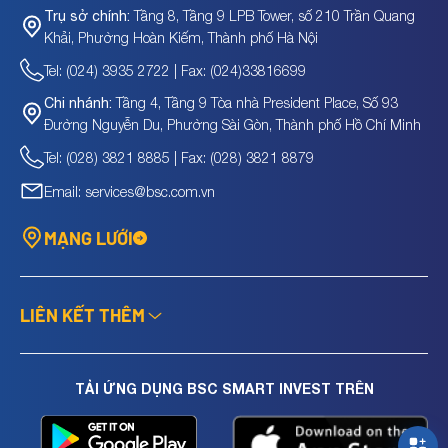
Tầng 8, Tầng 9 LPB Tower, số 210 Trần Quang
Trụ sở chính:
Khải, Phường Hoàn Kiếm, Thành phố Hà Nội
Tel: (024) 3935 2722 | Fax: (024)33816699
Tầng 4, Tầng 9 Tòa nhà President Place, Số 93
Chi nhánh:
Đường Nguyễn Du, Phường Sài Gòn, Thành phố Hồ Chí Minh
Tel: (028) 3821 8885 | Fax: (028) 3821 8879
Email: services@bsc.com.vn
MẠNG LƯỚI
LIÊN KẾT THÊM
TẢI ỨNG DỤNG BSC SMART INVEST TRÊN