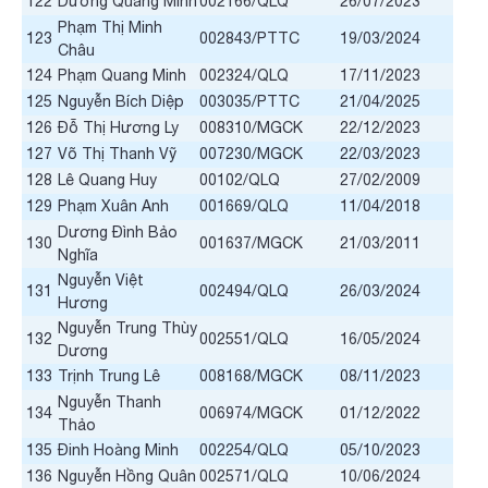
122
Dương Quang Minh
002166/QLQ
26/07/2023
Phạm Thị Minh
123
002843/PTTC
19/03/2024
Châu
124
Phạm Quang Minh
002324/QLQ
17/11/2023
125
Nguyễn Bích Diệp
003035/PTTC
21/04/2025
126
Đỗ Thị Hương Ly
008310/MGCK
22/12/2023
127
Võ Thị Thanh Vỹ
007230/MGCK
22/03/2023
128
Lê Quang Huy
00102/QLQ
27/02/2009
129
Phạm Xuân Anh
001669/QLQ
11/04/2018
Dương Đình Bảo
130
001637/MGCK
21/03/2011
Nghĩa
Nguyễn Việt
131
002494/QLQ
26/03/2024
Hương
Nguyễn Trung Thùy
132
002551/QLQ
16/05/2024
Dương
133
Trịnh Trung Lê
008168/MGCK
08/11/2023
Nguyễn Thanh
134
006974/MGCK
01/12/2022
Thảo
135
Đinh Hoàng Minh
002254/QLQ
05/10/2023
136
Nguyễn Hồng Quân
002571/QLQ
10/06/2024