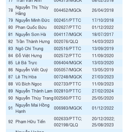
77
Trần Vân Anh
004373/MGCK
08/02/2018
Nguyễn Thị Thúy
78
004452/MGCk
26/04/2018
Hằng
79
Nguyễn Minh Đức
002451/PTTC
17/10/2018
80
Phan Quốc Bửu
002627/PTTC
01/12/2022
81
Nguyễn Sơn Hà
004117/MGCK
18/07/2017
82
Trần Thành Hưng
002076/QLQ
14/03/2023
83
Ngô Chí Trung
002516/PTTC
13/09/2019
84
Đỗ Việt Hưng
002572/PTTC
11/09/2020
85
Lê Bá Trực
006404/MGCK
13/03/2020
86
Nguyễn Viết Quý
005057/MGCK
13/05/2019
87
Lê Thị Hòa
007248/MGCK
27/03/2023
88
Vũ Bích Ngọc
002733/PTTC
11/09/2023
89
Nguyễn Thành Lam
002810/PTTC
27/02/2024
90
Nguyễn Thùy Trang
002560/PTTC
25/05/2020
Nguyễn Mai Hồng
91
006983/MGCK
01/12/2022
Hạnh
002633/PTTC;
20/12/2022;
92
Phạm Hữu Tiến
002198/QLQ
25/08/2023