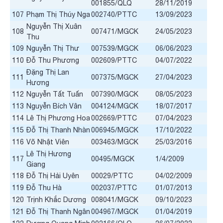
001855/QLQ
28/11/2019
107
Phạm Thị Thúy Nga
002740/PTTC
13/09/2023
Nguyễn Thị Xuân
108
007471/MGCK
24/05/2023
Thu
109
Nguyễn Thị Thư
007539/MGCK
06/06/2023
110
Đỗ Thu Phương
002609/PTTC
04/07/2022
Đặng Thị Lan
111
007375/MGCK
27/04/2023
Hương
112
Nguyễn Tất Tuấn
007390/MGCK
08/05/2023
113
Nguyễn Bích Vân
004124/MGCK
18/07/2017
114
Lê Thị Phương Hoa
002669/PTTC
07/04/2023
115
Đỗ Thị Thanh Nhàn
006945/MGCK
17/10/2022
116
Võ Nhật Viên
003463/MGCK
25/03/2016
Lê Thị Hương
117
00495/MGCK
1/4/2009
Giang
118
Đỗ Thị Hải Uyên
00029/PTTC
04/02/2009
119
Đỗ Thu Hà
002037/PTTC
01/07/2013
120
Trịnh Khắc Dương
008041/MGCK
09/10/2023
121
Đỗ Thị Thanh Ngân
004967/MGCK
01/04/2019