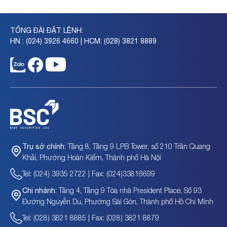
TỔNG ĐÀI ĐẶT LỆNH:
HN : (024) 3926 4660 | HCM: (028) 3821 8889
Tầng 8, Tầng 9 LPB Tower, số 210 Trần Quang
Trụ sở chính:
Khải, Phường Hoàn Kiếm, Thành phố Hà Nội
Tel: (024) 3935 2722 | Fax: (024)33816699
Tầng 4, Tầng 9 Tòa nhà President Place, Số 93
Chi nhánh:
Đường Nguyễn Du, Phường Sài Gòn, Thành phố Hồ Chí Minh
Tel: (028) 3821 8885 | Fax: (028) 3821 8879