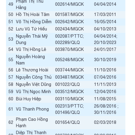
Phạm Thị Thu
49
002614/MGCK
04/04/2014
Hằng
50
Hồ Thị Hoài Tâm
001587/MGCK
17/03/2011
51
Võ Thị Hồng Diễm
002642/MGCK
16/05/2014
52
Lưu Vũ Tứ Hiếu
002434/MGCK
04/10/2013
Nguyễn Thái Mỹ
002087/PTTC;
04/04/2014;
53
Dung
002289/QLQ
20/10/2023
54
Vũ Thị Hồng Lê
003870/MGCK
24/01/2017
Nguyễn Hoàng
55
005248/MGCK
30/10/2019
Nam
56
Lê Thương Hoài
003744/MGCK
11/10/2016
57
Nguyễn Công Thủ
003487/MGCK
07/04/2016
58
Nguyễn Việt Dũng
001022/QLQ
11/11/2013
59
Vũ Thị Ngọc Minh
003512/MGCK
12/04/2016
60
Bùi Huy Hiệp
003110/MGCK
11/08/2015
002313/PTTC;
26/08/2016 ;
61
Vũ Thanh Phong
001496/QLQ
30/11/2016
Phạm Cao Hồng
62
001654/QLQ
02/03/2018
Hạnh
Diệp Thị Thanh