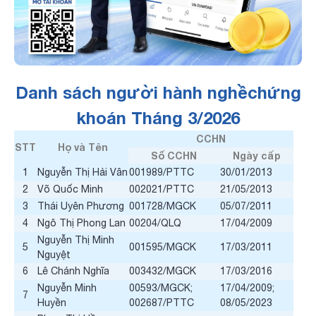
Danh sách người hành nghềchứng
khoán Tháng 3/2026
CCHN
STT
Họ và Tên
Số CCHN
Ngày cấp
1
Nguyễn Thị Hải Vân
001989/PTTC
30/01/2013
2
Võ Quốc Minh
002021/PTTC
21/05/2013
3
Thái Uyên Phương
001728/MGCK
05/07/2011
4
Ngô Thị Phong Lan
00204/QLQ
17/04/2009
Nguyễn Thị Minh
5
001595/MGCK
17/03/2011
Nguyệt
6
Lê Chánh Nghĩa
003432/MGCK
17/03/2016
Nguyễn Minh
00593/MGCK;
17/04/2009;
7
Huyền
002687/PTTC
08/05/2023