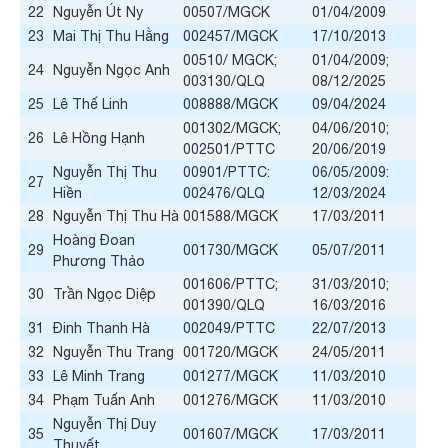
22
Nguyễn Út Ny
00507/MGCK
01/04/2009
23
Mai Thị Thu Hằng
002457/MGCK
17/10/2013
00510/ MGCK;
01/04/2009;
24
Nguyễn Ngọc Anh
003130/QLQ
08/12/2025
25
Lê Thế Linh
008888/MGCK
09/04/2024
001302/MGCK;
04/06/2010;
26
Lê Hồng Hạnh
002501/PTTC
20/06/2019
Nguyễn Thị Thu
00901/PTTC:
06/05/2009:
27
Hiền
002476/QLQ
12/03/2024
28
Nguyễn Thị Thu Hà
001588/MGCK
17/03/2011
Hoàng Đoan
29
001730/MGCK
05/07/2011
Phương Thảo
001606/PTTC;
31/03/2010;
30
Trần Ngọc Diệp
001390/QLQ
16/03/2016
31
Đinh Thanh Hà
002049/PTTC
22/07/2013
32
Nguyễn Thu Trang
001720/MGCK
24/05/2011
33
Lê Minh Trang
001277/MGCK
11/03/2010
34
Phạm Tuấn Anh
001276/MGCK
11/03/2010
Nguyễn Thị Duy
35
001607/MGCK
17/03/2011
Thuyết