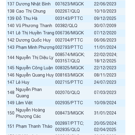
137
Dương Nhật Bình
007623/MGCK
22/06/2023
138
Cao Thị Chung
002267/QLQ
10/10/2023
139
Đỗ Thu Hà
003143/PTTC
09/12/2025
140
Vũ Phương Thanh
00382/QLQ
30/07/2009
141
Lê Thị Huyền Trang
006736/MGCK
07/12/2020
142
Dương Quốc Huy
002704/PTTC
06/06/2023
143
Phạm Minh Phượng
002793/PTTC
11/01/2024
008574/MGCK;
22/02/2024;
144
Nguyễn Thị Diệu Ly
003157/QLQ
18/12/2025
145
Nguyễn Công Luận
008325/MGCK
22/12/2023
146
Nguyễn Quang Huy
008163/MGCK
08/11/2023
147
Lê Huy
002715/PTTC
24/07/2023
Nguyễn Phan
148
002070/QLQ
07/03/2023
Quang
149
Lâm Việt
002935/PTTC
10/09/2024
Nguyễn Hoàng
150
008473/MGCK
31/01/2024
Phượng Các
002897/PTTC;
20/05/2024:
151
Phạm Thanh Thảo
002835/QLQ
02/04/2025