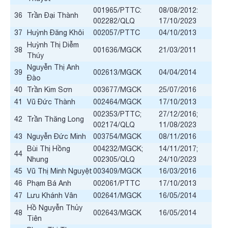
001965/PTTC:
08/08/2012:
36
Trần Đại Thành
002282/QLQ
17/10/2023
37
Huỳnh Đăng Khôi
002057/PTTC
04/10/2013
Huỳnh Thị Diễm
38
001636/MGCK
21/03/2011
Thúy
Nguyễn Thị Anh
39
002613/MGCK
04/04/2014
Đào
40
Trần Kim Sơn
003677/MGCK
25/07/2016
41
Vũ Đức Thành
002464/MGCK
17/10/2013
002353/PTTC;
27/12/2016;
42
Trần Thăng Long
002174/QLQ
11/08/2023
43
Nguyễn Đức Minh
003754/MGCK
08/11/2016
Bùi Thị Hồng
004232/MGCK;
14/11/2017;
44
Nhung
002305/QLQ
24/10/2023
45
Vũ Thị Minh Nguyệt
003409/MGCK
16/03/2016
46
Phạm Bá Anh
002061/PTTC
17/10/2013
47
Lưu Khánh Vân
002641/MGCK
16/05/2014
Hồ Nguyễn Thủy
48
002643/MGCK
16/05/2014
Tiên