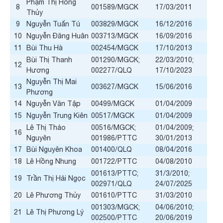
Phạm Thị Hồng
8
001589/MGCK
17/03/2011
Thủy
9
Nguyễn Tuấn Tú
003829/MGCK
16/12/2016
10
Nguyễn Đăng Huân
003713/MGCK
16/09/2016
11
Bùi Thu Hà
002454/MGCK
17/10/2013
Bùi Thị Thanh
001290/MGCK;
22/03/2010;
12
Hương
002277/QLQ
17/10/2023
Nguyễn Thị Mai
13
003627/MGCK
15/06/2016
Phương
14
Nguyễn Văn Tập
00499/MGCK
01/04/2009
15
Nguyễn Trung Kiên
00517/MGCK
01/04/2009
Lê Thị Thảo
00516/MGCK;
01/04/2009;
16
Nguyên
001986/PTTC
30/01/2013
17
Bùi Nguyên Khoa
001400/QLQ
08/04/2016
18
Lê Hồng Nhung
001722/PTTC
04/08/2010
001613/PTTC;
31/3/2010;
19
Trần Thị Hải Ngọc
002971/QLQ
24/07/2025
20
Lê Phương Thủy
001610/PTTC
31/03/2010
001303/MGCK;
04/06/2010;
21
Lê Thị Phương Lý
002500/PTTC
20/06/2019