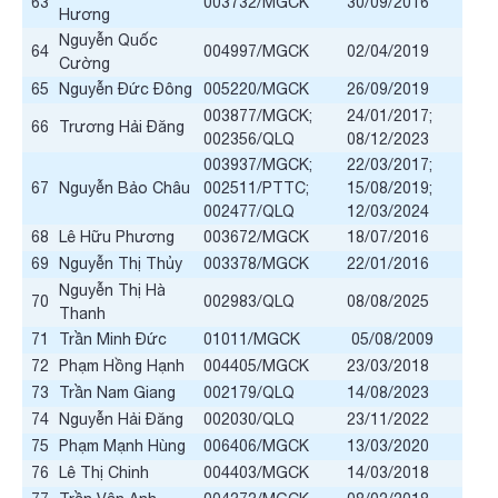
63
003732/MGCK
30/09/2016
Hương
Nguyễn Quốc
64
004997/MGCK
02/04/2019
Cường
65
Nguyễn Đức Đông
005220/MGCK
26/09/2019
003877/MGCK;
24/01/2017;
66
Trương Hải Đăng
002356/QLQ
08/12/2023
003937/MGCK;
22/03/2017;
67
Nguyễn Bảo Châu
002511/PTTC;
15/08/2019;
002477/QLQ
12/03/2024
68
Lê Hữu Phương
003672/MGCK
18/07/2016
69
Nguyễn Thị Thủy
003378/MGCK
22/01/2016
Nguyễn Thị Hà
70
002983/QLQ
08/08/2025
Thanh
71
Trần Minh Đức
01011/MGCK
05/08/2009
72
Phạm Hồng Hạnh
004405/MGCK
23/03/2018
73
Trần Nam Giang
002179/QLQ
14/08/2023
74
Nguyễn Hải Đăng
002030/QLQ
23/11/2022
75
Phạm Mạnh Hùng
006406/MGCK
13/03/2020
76
Lê Thị Chinh
004403/MGCK
14/03/2018