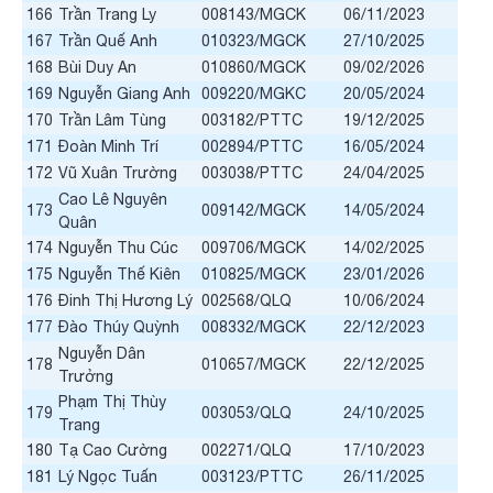
166
Trần Trang Ly
008143/MGCK
06/11/2023
167
Trần Quế Anh
010323/MGCK
27/10/2025
168
Bùi Duy An
010860/MGCK
09/02/2026
169
Nguyễn Giang Anh
009220/MGKC
20/05/2024
170
Trần Lâm Tùng
003182/PTTC
19/12/2025
171
Đoàn Minh Trí
002894/PTTC
16/05/2024
172
Vũ Xuân Trường
003038/PTTC
24/04/2025
Cao Lê Nguyên
173
009142/MGCK
14/05/2024
Quân
174
Nguyễn Thu Cúc
009706/MGCK
14/02/2025
175
Nguyễn Thế Kiên
010825/MGCK
23/01/2026
176
Đinh Thị Hương Lý
002568/QLQ
10/06/2024
177
Đào Thúy Quỳnh
008332/MGCK
22/12/2023
Nguyễn Dân
178
010657/MGCK
22/12/2025
Trưởng
Phạm Thị Thùy
179
003053/QLQ
24/10/2025
Trang
180
Tạ Cao Cường
002271/QLQ
17/10/2023
181
Lý Ngọc Tuấn
003123/PTTC
26/11/2025