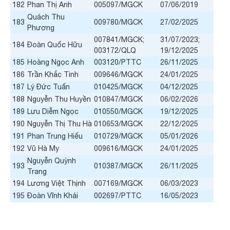
182
Phan Thị Anh
005097/MGCK
07/06/2019
Quách Thu
183
009780/MGCK
27/02/2025
Phương
007841/MGCK;
31/07/2023;
184
Đoàn Quốc Hữu
003172/QLQ
19/12/2025
185
Hoàng Ngọc Anh
003120/PTTC
26/11/2025
186
Trần Khắc Tình
009646/MGCK
24/01/2025
187
Lý Đức Tuấn
010425/MGCK
04/12/2025
188
Nguyễn Thu Huyền
010847/MGCK
06/02/2026
189
Lưu Diễm Ngọc
010550/MGCK
19/12/2025
190
Nguyễn Thị Thu Hà
010653/MGCK
22/12/2025
191
Phan Trung Hiếu
010729/MGCK
05/01/2026
192
Vũ Hà My
009616/MGCK
24/01/2025
Nguyễn Quỳnh
193
010387/MGCK
26/11/2025
Trang
194
Lương Việt Thịnh
007169/MGCK
06/03/2023
195
Đoàn Vĩnh Khải
002697/PTTC
16/05/2023