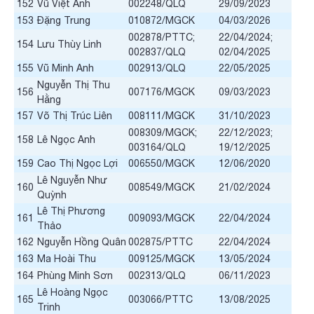
152
Vũ Việt Anh
002248/QLQ
29/09/2023
153
Đặng Trung
010872/MGCK
04/03/2026
002878/PTTC;
22/04/2024;
154
Lưu Thùy Linh
002837/QLQ
02/04/2025
155
Vũ Minh Anh
002913/QLQ
22/05/2025
Nguyễn Thị Thu
156
007176/MGCK
09/03/2023
Hằng
157
Võ Thị Trúc Liên
008111/MGCK
31/10/2023
008309/MGCK;
22/12/2023;
158
Lê Ngọc Anh
003164/QLQ
19/12/2025
159
Cao Thị Ngọc Lợi
006550/MGCK
12/06/2020
Lê Nguyễn Như
160
008549/MGCK
21/02/2024
Quỳnh
Lê Thị Phương
161
009093/MGCK
22/04/2024
Thảo
162
Nguyễn Hồng Quân
002875/PTTC
22/04/2024
163
Ma Hoài Thu
009125/MGCK
13/05/2024
164
Phùng Minh Sơn
002313/QLQ
06/11/2023
Lê Hoàng Ngọc
165
003066/PTTC
13/08/2025
Trinh