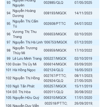
Nguyễn Hoàng
93
002885/QLQ
07/05/2025
Nguyên
Nguyễn Hoàng
94
008193/MGCK
14/11/2023
Dương
Nguyễn Thị Cẩm
95
002608/PTTC
04/07/2022
Tú
Vương Thị Thu
96
006653/MGCK
02/10/2020
Trang
97
Nguyễn Thị Hà Linh
‘006753/MGCK
07/12/2020
Nguyễn Trương
98
006959/MGCK
17/10/2022
Thùy Mi
99
Lê Lưu Minh Trang
005227/MGCK
02/10/2019
100
Đoàn Thị Úy Mi
006614/MGCK
03/09/2020
101
Hà Hồng Ngọc
002124/QLQ
16/05/2023
002767/PTTC;
08/11/2023;
102
Nguyễn Thị Hồng
002924/QLQ
27/05/2025
103
Ngô Tấn Phát
005257/MGCK
15/11/2019
104
Đỗ Thị Hòa
002011/QLQ
30/08/2022
105
Nguyễn Hữu Quý
006310/MGCK
17/01/2020
002518/PTTC;
26/09/2019;
106
Nguyễn Duy Viễn