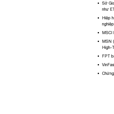
Sở Gia
như ET
Hiệp h
nghiệp
MSCI F
MSN (
High-
FPT bá
VinFas
Chứng 