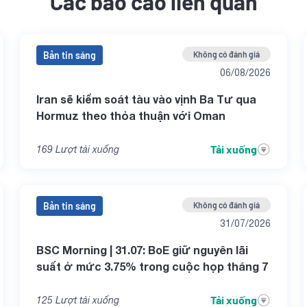
Các báo cáo liên quan
Bản tin sáng
Không có đánh giá
06/08/2026
Iran sẽ kiểm soát tàu vào vịnh Ba Tư qua
Hormuz theo thỏa thuận với Oman
Tải xuống
169
Lượt tải xuống
Bản tin sáng
Không có đánh giá
31/07/2026
BSC Morning | 31.07: BoE giữ nguyên lãi
suất ở mức 3.75% trong cuộc họp tháng 7
Tải xuống
125
Lượt tải xuống