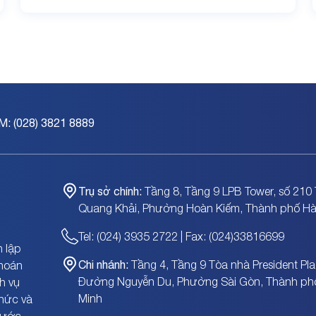
M: (028) 3821 8889
Trụ sở chính:
Tầng 8, Tầng 9 LPB Tower, số 210 
Quang Khải, Phường Hoàn Kiếm, Thành phố Hà
Tel: (024) 3935 2722 | Fax: (024)33816699
 lập
Chi nhánh:
Tầng 4, Tầng 9 Tòa nhà President Pla
khoán
Đường Nguyễn Du, Phường Sài Gòn, Thành ph
h vụ
Minh
chức và