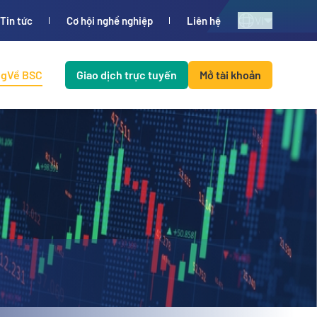
VI
Tin tức
Cơ hội nghề nghiệp
Liên hệ
ng
Về BSC
Giao dịch trực tuyến
Mở tài khoản