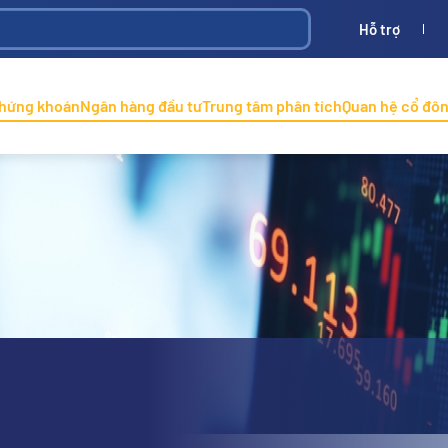
Hỗ trợ
Bình
ONINCO
chứng khoán
Ngân hàng đầu tư
Trung tâm phân tích
Quan hệ cổ đô