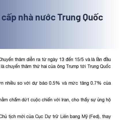
m cấp nhà nước Trung Quốc
yến thăm diễn ra từ ngày 13 đến 15/5 và là lần đầu
 là chuyến thăm thứ hai của ông Trump tới Trung Quốc
hơn nhiều so với dự báo 0.5% và mức tăng 0.7% của
ằm chấm dứt cuộc chiến với Iran, cho thấy sự ủng hộ
hủ tịch mới của Cục Dự trữ Liên bang Mỹ (Fed), thay