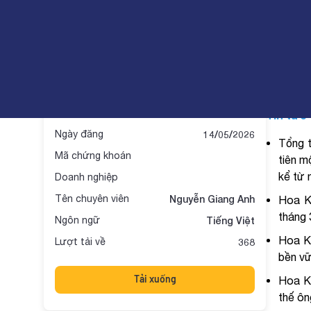
BSC Morning | 14.05: Tổng
Báo cá
Bản tin sáng
Tin tức 
Ngày đăng
14/05/2026
Tổng t
Mã chứng khoán
tiên m
kể từ 
Doanh nghiệp
Tên chuyên viên
Nguyễn Giang Anh
Hoa K
tháng 
Ngôn ngữ
Tiếng Việt
Hoa Kỳ
Lượt tải về
368
bền vữ
Tải xuống
Hoa Kỳ
thế ôn