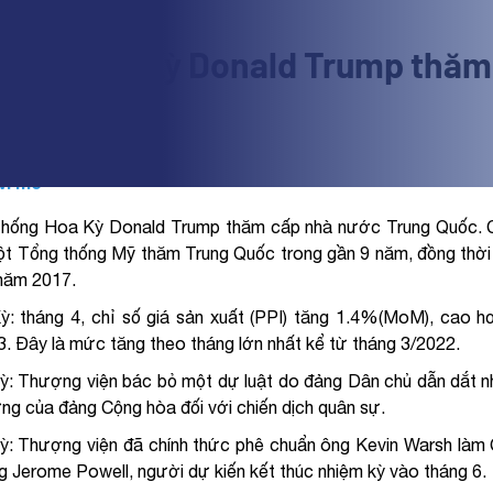
 thống Hoa Kỳ Donald Trump thă
o chi tiết
vĩ mô
hống Hoa Kỳ Donald Trump thăm cấp nhà nước Trung Quốc. Chu
ột Tổng thống Mỹ thăm Trung Quốc trong gần 9 năm, đồng thời
năm 2017.
ỳ: tháng 4, chỉ số giá sản xuất (PPI) tăng 1.4%(MoM), cao 
3. Đây là mức tăng theo tháng lớn nhất kể từ tháng 3/2022.
: Thượng viện bác bỏ một dự luật do đảng Dân chủ dẫn dắt nh
ng của đảng Cộng hòa đối với chiến dịch quân sự.
: Thượng viện đã chính thức phê chuẩn ông Kevin Warsh làm C
g Jerome Powell, người dự kiến kết thúc nhiệm kỳ vào tháng 6.