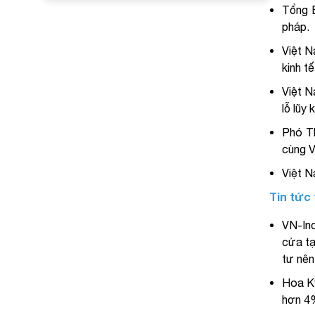
Tổng B
pháp.
Việt N
kinh tế
Việt N
lỗ lũy
Phó Th
cùng V
Việt N
Tin tức
VN-Ind
cửa tạ
tư nên
Hoa Kỳ
hơn 4