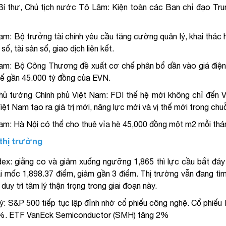
í thư, Chủ tịch nước Tô Lâm: Kiện toàn các Ban chỉ đạo Trun
am: Bộ trưởng tài chính yêu cầu tăng cường quản lý, khai thác h
 số, tài sản số, giao dịch liên kết.
am: Bộ Công Thương đề xuất cơ chế phân bổ dần vào giá điện 
 kế gần 45.000 tỷ đồng của EVN.
ủ tướng Chính phủ Việt Nam: FDI thế hệ mới không chỉ đến Vi
iệt Nam tạo ra giá trị mới, năng lực mới và vị thế mới trong chuỗi
am: Hà Nội có thể cho thuê vỉa hè 45,000 đồng một m2 mỗi thá
 thị trường
ex: giằng co và giảm xuống ngưỡng 1,865 thì lực cầu bắt đáy 
i mốc 1,898.37 điểm, giảm gần 3 điểm. Thị trường vẫn đang tìm
 duy trì tâm lý thận trọng trong giai đoạn này.
: S&P 500 tiếp tục lập đỉnh nhờ cổ phiếu công nghệ. Cổ phiếu
%. ETF VanEck Semiconductor (SMH) tăng 2%