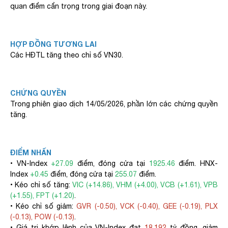
quan điểm cẩn trọng trong giai đoạn này.
HỢP ĐỒNG TƯƠNG LAI
Các HĐTL tăng theo chỉ số VN30.
CHỨNG QUYỀN
Trong phiên giao dịch 14/05/2026, phần lớn các chứng quyền
tăng.
ĐIỂM NHẤN
• VN-Index
+27.09
điểm, đóng cửa tại
1925.46
điểm. HNX-
Index
+0.45
điểm, đóng cửa tại
255.07
điểm.
• Kéo chỉ số tăng:
VIC (+14.86), VHM (+4.00), VCB (+1.61), VPB
(+1.55), FPT (+1.20)
.
• Kéo chỉ số giảm:
GVR (-0.50), VCK (-0.40), GEE (-0.19), PLX
(-0.13), POW (-0.13)
.
• Giá trị khớp lệnh của VN-Index đạt
18,192
tỷ đồng, giảm