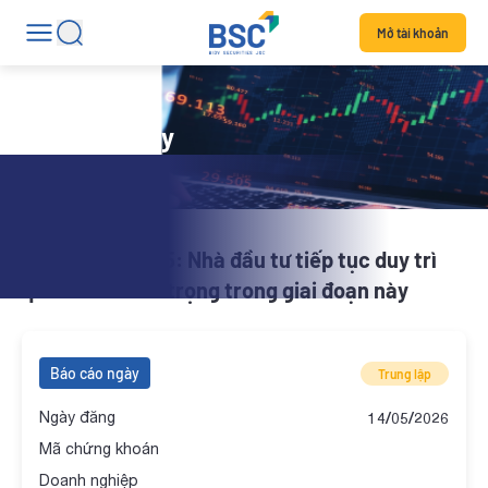
Mở tài khoản
Báo cáo ngày
BSC Brief | 14.05: Nhà đầu tư tiếp tục duy trì
quan điểm cẩn trọng trong giai đoạn này
Báo cáo ngày
Trung lập
Ngày đăng
14/05/2026
Mã chứng khoán
Doanh nghiệp