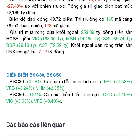
-27.40%
so với phiên trước. Tổng giá trị giao dịch đạt mức
22,199 tỷ đồng.
• Biên độ dao động: 43.72 điểm. Thị trường có
165
mã tăng,
76 mã tham chiếu,
128
mã giảm.
• Giá trị mua ròng của khối ngoại:
253.89
tỷ đồng trên sàn
HOSE, gồm
VIC (163.06 tỷ), MSN (142.95 tỷ), SSI (85.74 tỷ),
BSR (79.13 tỷ), ACB (72.59 tỷ)
. Khối ngoại bán ròng trên sàn
HNX với giá trị
-7.12
tỷ đồng.
DIỄN BIẾN BSC30, BSC50
• BSC30
+0.98%
. Các mã diễn biến tích cực:
FPT (+4.53%),
VPB (+3.24%), VHM (+2.95%)
.
• BSC50
+0.21%
. Các mã diễn biến tích cực:
CTD (+4.16%),
VIC (+3.98%), VRE (+3.48%)
.
Các báo cáo liên quan