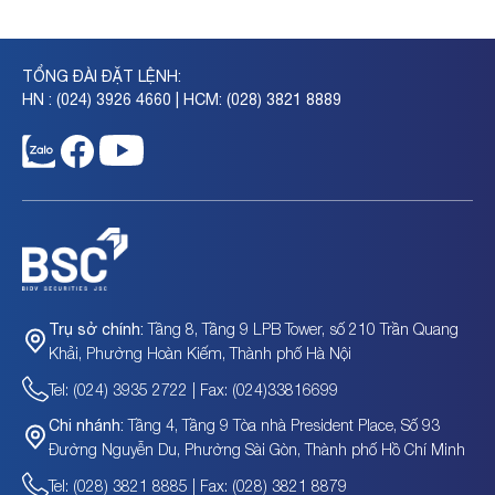
TỔNG ĐÀI ĐẶT LỆNH:
HN : (024) 3926 4660 | HCM: (028) 3821 8889
Tầng 8, Tầng 9 LPB Tower, số 210 Trần Quang
Trụ sở chính:
Khải, Phường Hoàn Kiếm, Thành phố Hà Nội
Tel: (024) 3935 2722 | Fax: (024)33816699
Tầng 4, Tầng 9 Tòa nhà President Place, Số 93
Chi nhánh:
Đường Nguyễn Du, Phường Sài Gòn, Thành phố Hồ Chí Minh
Tel: (028) 3821 8885 | Fax: (028) 3821 8879