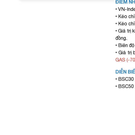
ĐIỂM N
• VN-Ind
• Kéo ch
• Kéo ch
• Giá trị
đồng.
• Biên đ
• Giá trị
GAS (-70.
DIỄN BI
• BSC3
• BSC5