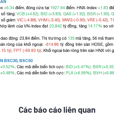
HẤN
ex
+6.34
điểm, đóng cửa tại
1927.94
điểm. HNX-Index
+1.83
đi
ỉ số tăng:
VCB (+4.62), BID (+3.83), GAS (+1.92), BSR (+1.90), 
ỉ số giảm:
VIC (-4.88), VHM (-3.40), MWG (-0.90), VRE (-0.42), T
 khớp lệnh của VN-Index đạt
23,842
tỷ đồng, tăng
14.17%
so với
ộ dao động: 23.84 điểm. Thị trường có
135
mã tăng, 56 mã tham
 bán ròng của khối ngoại:
-614.86
tỷ đồng trên sàn HOSE, gồ
15 tỷ), FPT (-69.93 tỷ)
. Khối ngoại bán ròng trên sàn HNX với gi
ẾN BSC30, BSC50
0
+0.52%
. Các mã diễn biến tích cực:
BID (+5.47%), BSR (+5.3
0
+0.48%
. Các mã diễn biến tích cực:
PLX (+6.99%), BVH (+6.8
Các báo cáo liên quan