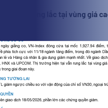
 tiếp tục rung lắc tại vùng giá c
o chi tiết
ƯỜNG CƠ SỞ
ngày giằng co, VN-Index đóng cửa tại mốc 1,927.94 điểm, t
về phía tích cực với 11/18 ngành tăng điểm, trong đó ngành Dầ
n lẻ và Hàng cá nhân & gia dụng giảm mạnh nhất. Về giao dịch 
 HNX và UPCOM. Thị trường hiện tại vẫn rung lắc tại vùng giá 
 trong giai đoạn này.
NG TƯƠNG LAI
 giảm ngược chiều so với vận động của chỉ số VN30, ngoại t
 QUYỀN
iên giao dịch 18/05/2026, phần lớn các chứng quyền giảm.