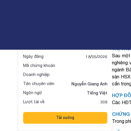
BSC Brief | 18.05: Thị trường
Báo cá
Báo cáo ngày
Trung lập
THỊ TR
Sau một 
Ngày đăng
18/05/2026
nghiêng 
Mã chứng khoán
ngành Bá
Doanh nghiệp
sàn HSX,
cẩn trọng
Tên chuyên viên
Nguyễn Giang Anh
Ngôn ngữ
Tiếng Việt
HỢP ĐỒ
Lượt tải về
308
Các HĐTL
CHỨNG
Tải xuống
Trong ph