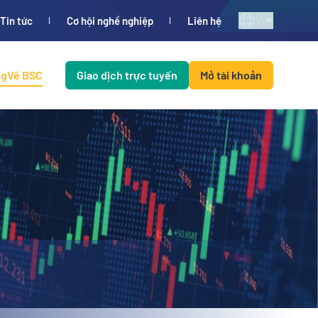
VI
Tin tức
Cơ hội nghề nghiệp
Liên hệ
ng
Về BSC
Giao dịch trực tuyến
Mở tài khoản