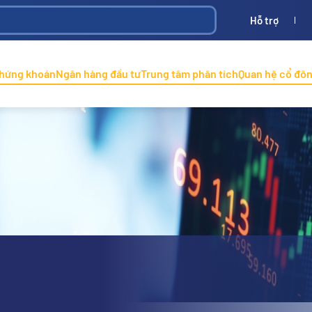
Hỗ trợ
Bình
ONINCO
chứng khoán
Ngân hàng đầu tư
Trung tâm phân tích
Quan hệ cổ đô