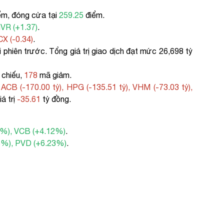
ểm, đóng cửa tại
259.25
điểm.
GVR (+1.37)
.
CX (-0.34)
.
 phiên trước. Tổng giá trị giao dịch đạt mức 26,698 tỷ
 chiếu,
178
mã giảm.
m
ACB (-170.00 tỷ), HPG (-135.51 tỷ), VHM (-73.03 tỷ),
á trị
-35.61
tỷ đồng.
5%), VCB (+4.12%)
.
6%), PVD (+6.23%)
.