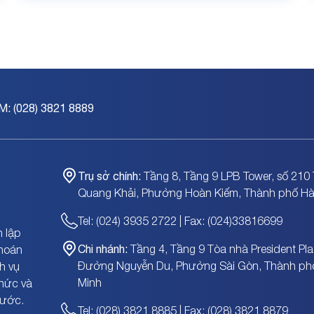
M: (028) 3821 8889
Trụ sở chính:
Tầng 8, Tầng 9 LPB Tower, số 210 
Quang Khải, Phường Hoàn Kiếm, Thành phố Hà
Tel: (024) 3935 2722 | Fax: (024)33816699
 lập
Chi nhánh:
Tầng 4, Tầng 9 Tòa nhà President Pla
khoán
Đường Nguyễn Du, Phường Sài Gòn, Thành ph
h vụ
Minh
chức và
nước.
Tel: (028) 3821 8885 | Fax: (028) 3821 8879