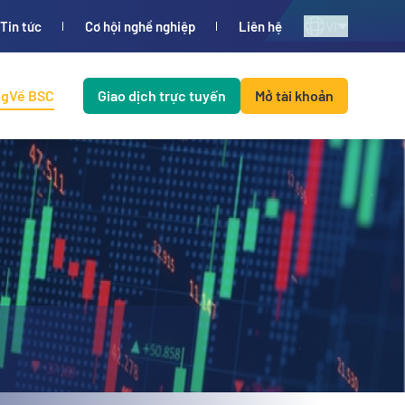
VI
Tin tức
Cơ hội nghề nghiệp
Liên hệ
ng
Về BSC
Giao dịch trực tuyến
Mở tài khoản