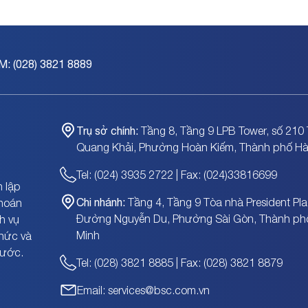
M: (028) 3821 8889
Trụ sở chính:
Tầng 8, Tầng 9 LPB Tower, số 210 
Quang Khải, Phường Hoàn Kiếm, Thành phố Hà
Tel: (024) 3935 2722 | Fax: (024)33816699
 lập
Chi nhánh:
Tầng 4, Tầng 9 Tòa nhà President Pla
khoán
Đường Nguyễn Du, Phường Sài Gòn, Thành ph
h vụ
Minh
chức và
nước.
Tel: (028) 3821 8885 | Fax: (028) 3821 8879
Email: services@bsc.com.vn