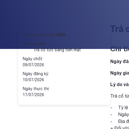
Trả 
MBB
Mã chứng khoán:
Loại sự kiện:
Chi ti
Trả cổ tức bằng tiền mặt
Ngày chốt:
Ngày đă
09/07/2026
Ngày gi
Ngày đăng ký:
10/07/2026
Lý do và
Ngày thực thi:
17/07/2026
Trả cổ t
- Tỷ lệ 
- Ngày t
- Địa đi
+ Đối với