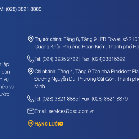
M: (028) 3821 8889
Trụ sở chính:
Tầng 8, Tầng 9 LPB Tower, số 210 
Quang Khải, Phường Hoàn Kiếm, Thành phố Hà
Tel: (024) 3935 2722 | Fax: (024)33816699
 lập
Chi nhánh:
Tầng 4, Tầng 9 Tòa nhà President Pla
khoán
Đường Nguyễn Du, Phường Sài Gòn, Thành ph
h vụ
Minh
chức và
nước.
Tel: (028) 3821 8885 | Fax: (028) 3821 8879
Email: services@bsc.com.vn
MẠNG LƯỚI