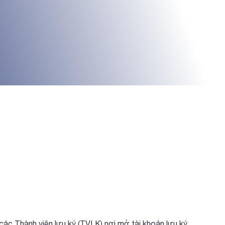
các Thành viên lưu ký (TVLK) nơi mở tài khoản lưu ký.