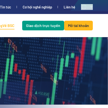
VI
Tin tức
Cơ hội nghề nghiệp
Liên hệ
ng
Về BSC
Giao dịch trực tuyến
Mở tài khoản