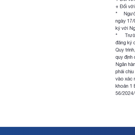
+ Đối vớ
* Người 
ngày 17/
ký với N
* Trường
đăng ký 
Quy trìn
quy định
Ngân hàn
phải chịu
vào xác n
khoản 1 
56/2024/