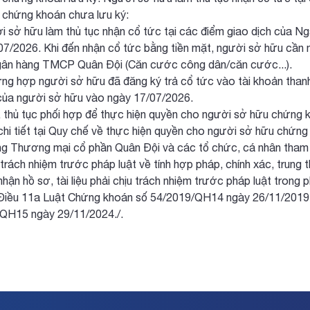
i chứng khoán chưa lưu ký:
sở hữu làm thủ tục nhận cổ tức tại các điểm giao dịch của N
07/2026. Khi đến nhận cổ tức bằng tiền mặt, người sở hữu cần m
gân hàng TMCP Quân Đội (Căn cước công dân/căn cước...).
 hợp người sở hữu đã đăng ký trả cổ tức vào tài khoản thanh 
của người sở hữu vào ngày 17/07/2026.
h, thủ tục phối hợp để thực hiện quyền cho người sở hữu chứ
 chi tiết tại Quy chế về thực hiện quyền cho người sở hữu chứ
g Thương mại cổ phần Quân Đội và các tổ chức, cá nhân tham gia
 trách nhiệm trước pháp luật về tính hợp pháp, chính xác, trung
hận hồ sơ, tài liệu phải chịu trách nhiệm trước pháp luật trong ph
Điều 11a Luật Chứng khoán số 54/2019/QH14 ngày 26/11/2019 đ
QH15 ngày 29/11/2024./.