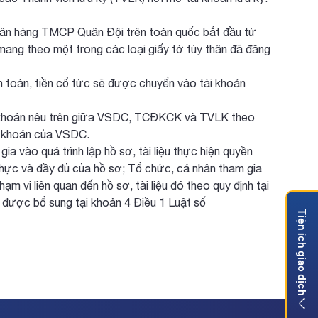
gân hàng TMCP Quân Đội trên toàn quốc bắt đầu từ
ang theo một trong các loại giấy tờ tùy thân đã đăng
toán, tiền cổ tức sẽ được chuyển vào tài khoản
ng khoán nêu trên giữa VSDC, TCĐKCK và TVLK theo
ng khoán của VSDC.
 vào quá trình lập hồ sơ, tài liệu thực hiện quyền
 thực và đầy đủ của hồ sơ; Tổ chức, cá nhân tham gia
ạm vi liên quan đến hồ sơ, tài liệu đó theo quy định tại
ược bổ sung tại khoản 4 Điều 1 Luật số
Tiện ích giao dịch