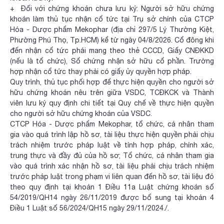
+ Đối với chứng khoán chưa lưu ký: Người sở hữu chứng
khoán làm thủ tục nhận cổ tức tại Trụ sở chính của CTCP
Hóa - Dược phẩm Mekophar (địa chỉ 297/5 Lý Thường Kiệt,
Phường Phú Thọ, Tp.HCM) kể từ ngày 04/8/2026. Cổ đông khi
đến nhận cổ tức phái mang theo thẻ CCCD, Giấy CNĐKKD
(nếu là tổ chức), Sổ chứng nhận sở hữu cổ phần. Trường
hợp nhận cổ tức thay phải có giấy ủy quyền hợp pháp.
Quy trình, thủ tục phối hợp để thực hiện quyền cho người sở
hữu chứng khoán nêu trên giữa VSDC, TCĐKCK và Thành
viên lưu ký quy định chi tiết tại Quy chế về thực hiện quyền
cho người sở hữu chứng khoán của VSDC.
CTCP Hóa - Dược phẩm Mekophar, tổ chức, cá nhân tham
gia vào quá trình lập hồ sơ, tài liệu thực hiện quyền phải chịu
trách nhiệm trước pháp luật về tính hợp pháp, chính xác,
trung thực và đầy đủ của hồ sơ; Tổ chức, cá nhân tham gia
vào quá trình xác nhận hồ sơ, tài liệu phải chịu trách nhiệm
trước pháp luật trong phạm vi liên quan đến hồ sơ, tài liệu đó
theo quy định tại khoản 1 Điều 11a Luật chứng khoán số
54/2019/QH14 ngày 26/11/2019 được bổ sung tại khoản 4
Điều 1 Luật số 56/2024/QH15 ngày 29/11/2024./.