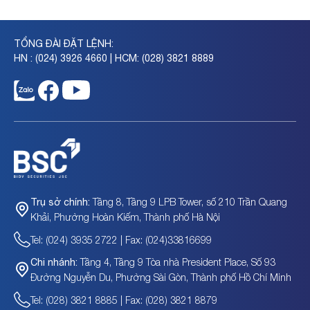
TỔNG ĐÀI ĐẶT LỆNH:
HN : (024) 3926 4660 | HCM: (028) 3821 8889
Tầng 8, Tầng 9 LPB Tower, số 210 Trần Quang
Trụ sở chính:
Khải, Phường Hoàn Kiếm, Thành phố Hà Nội
Tel: (024) 3935 2722 | Fax: (024)33816699
Tầng 4, Tầng 9 Tòa nhà President Place, Số 93
Chi nhánh:
Đường Nguyễn Du, Phường Sài Gòn, Thành phố Hồ Chí Minh
Tel: (028) 3821 8885 | Fax: (028) 3821 8879