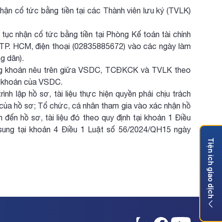
ận cổ tức bằng tiền tại các Thành viên lưu ký (TVLK)
ục nhận cổ tức bằng tiền tại Phòng Kế toán tài chính
P. HCM, điện thoại (02835885672) vào các ngày làm
g dân).
hứng khoán nêu trên giữa VSDC, TCĐKCK và TVLK theo
ng khoán của VSDC.
 lập hồ sơ, tài liệu thực hiện quyền phải chịu trách
ủ của hồ sơ; Tổ chức, cá nhân tham gia vào xác nhận hồ
n đến hồ sơ, tài liệu đó theo quy định tại khoản 1 Điều
ung tại khoản 4 Điều 1 Luật số 56/2024/QH15 ngày
Tiện ích giao dịch