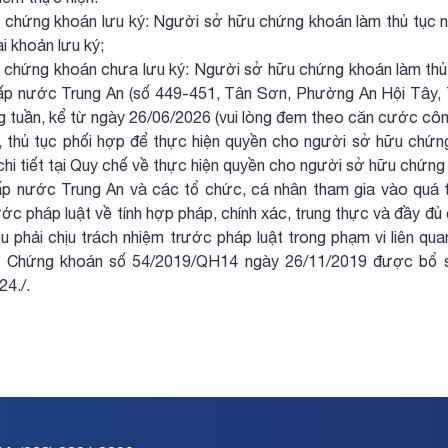
i chứng khoán lưu ký: Người sở hữu chứng khoán làm thủ tục nh
i khoản lưu ký;
i chứng khoán chưa lưu ký: Người sở hữu chứng khoán làm thủ t
 nước Trung An (số 449-451, Tân Sơn, Phường An Hội Tây, T
ng tuần, kể từ ngày 26/06/2026 (vui lòng đem theo căn cước côn
h, thủ tục phối hợp để thực hiện quyền cho người sở hữu c
 chi tiết tại Quy chế về thực hiện quyền cho người sở hữu chứ
 nước Trung An và các tổ chức, cá nhân tham gia vào quá trình
ước pháp luật về tính hợp pháp, chính xác, trung thực và đầy đ
iệu phải chịu trách nhiệm trước pháp luật trong phạm vi liên qua
t Chứng khoán số 54/2019/QH14 ngày 26/11/2019 được bổ s
24./.