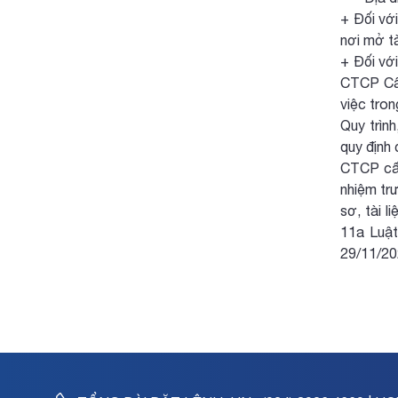
+ Đối vớ
nơi mở tà
+ Đối vớ
CTCP Cấp
việc tro
Quy trìn
quy định
CTCP cấp
nhiệm tr
sơ, tài l
11a Luậ
29/11/20