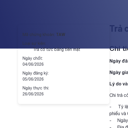
Trả 
TAW
Mã chứng khoán:
Loại sự kiện:
Chi ti
Trả cổ tức bằng tiền mặt
Ngày chốt:
Ngày đă
04/06/2026
Ngày gi
Ngày đăng ký:
05/06/2026
Lý do và
Ngày thực thi:
26/06/2026
Chi trả 
- Tỷ lệ 
phiếu và
- Ngày t
- Địa đi