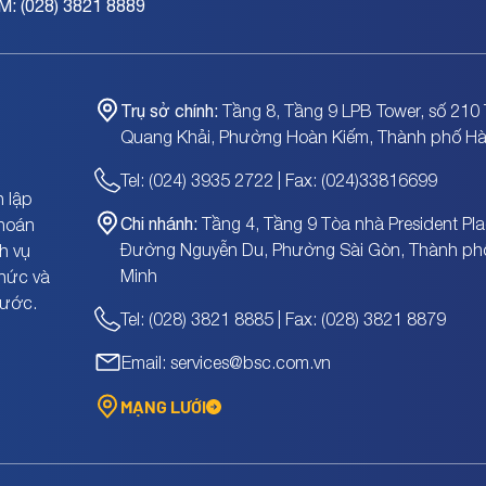
M: (028) 3821 8889
Trụ sở chính:
Tầng 8, Tầng 9 LPB Tower, số 210 
Quang Khải, Phường Hoàn Kiếm, Thành phố Hà
Tel: (024) 3935 2722 | Fax: (024)33816699
 lập
Chi nhánh:
Tầng 4, Tầng 9 Tòa nhà President Pla
khoán
Đường Nguyễn Du, Phường Sài Gòn, Thành ph
h vụ
Minh
chức và
nước.
Tel: (028) 3821 8885 | Fax: (028) 3821 8879
Email: services@bsc.com.vn
MẠNG LƯỚI