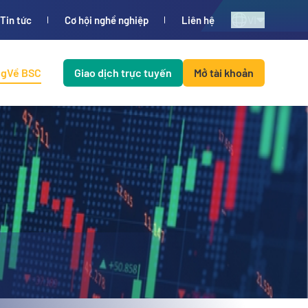
VI
Tin tức
Cơ hội nghề nghiệp
Liên hệ
ng
Về BSC
Giao dịch trực tuyến
Mở tài khoản