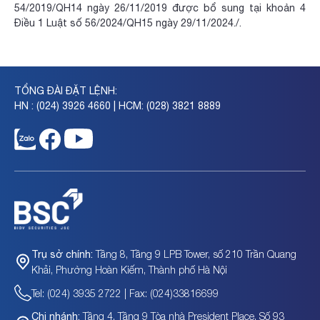
54/2019/QH14 ngày 26/11/2019 được bổ sung tại khoản 4
Điều 1 Luật số 56/2024/QH15 ngày 29/11/2024./.
TỔNG ĐÀI ĐẶT LỆNH:
HN : (024) 3926 4660 | HCM: (028) 3821 8889
Tầng 8, Tầng 9 LPB Tower, số 210 Trần Quang
Trụ sở chính:
Khải, Phường Hoàn Kiếm, Thành phố Hà Nội
Tel: (024) 3935 2722 | Fax: (024)33816699
Tầng 4, Tầng 9 Tòa nhà President Place, Số 93
Chi nhánh: