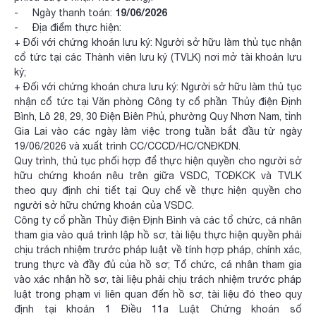
19/06/2026
- Ngày thanh toán:
- Địa điểm thực hiện:
+ Đối với chứng khoán lưu ký: Người sở hữu làm thủ tục nhận
cổ tức tại các Thành viên lưu ký (TVLK) nơi mở tài khoản lưu
ký;
+ Đối với chứng khoán chưa lưu ký: Người sở hữu làm thủ tục
nhận cổ tức tại Văn phòng Công ty cổ phần Thủy điện Định
Bình, Lô 28, 29, 30 Điện Biên Phủ, phường Quy Nhơn Nam, tỉnh
Gia Lai vào các ngày làm việc trong tuần bắt đầu từ ngày
19/06/2026 và xuất trình CC/CCCD/HC/CNĐKDN.
Quy trình, thủ tục phối hợp để thực hiện quyền cho người sở
hữu chứng khoán nêu trên giữa VSDC, TCĐKCK và TVLK
theo quy định chi tiết tại Quy chế về thực hiện quyền cho
người sở hữu chứng khoán của VSDC.
Công ty cổ phần Thủy điện Định Bình và các tổ chức, cá nhân
tham gia vào quá trình lập hồ sơ, tài liệu thực hiện quyền phải
chịu trách nhiệm trước pháp luật về tính hợp pháp, chính xác,
trung thực và đầy đủ của hồ sơ; Tổ chức, cá nhân tham gia
vào xác nhận hồ sơ, tài liệu phải chịu trách nhiệm trước pháp
luật trong phạm vi liên quan đến hồ sơ, tài liệu đó theo quy
định tại khoản 1 Điều 11a Luật Chứng khoán số