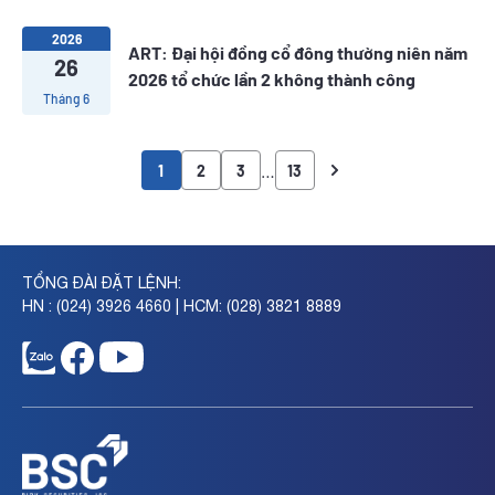
2026
ART: Đại hội đồng cổ đông thường niên năm
26
2026 tổ chức lần 2 không thành công
Tháng 6
…
1
2
3
13
TỔNG ĐÀI ĐẶT LỆNH:
HN : (024) 3926 4660 | HCM: (028) 3821 8889