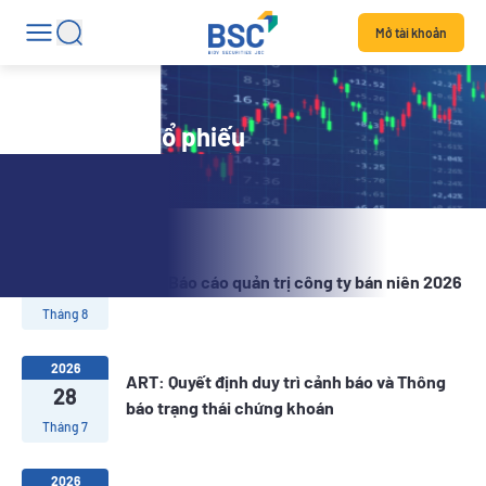
Mở tài khoản
Tin tức mã cổ phiếu
2026
06
ART: Báo cáo quản trị công ty bán niên 2026
Tháng 8
2026
ART: Quyết định duy trì cảnh báo và Thông
28
báo trạng thái chứng khoán
Tháng 7
2026