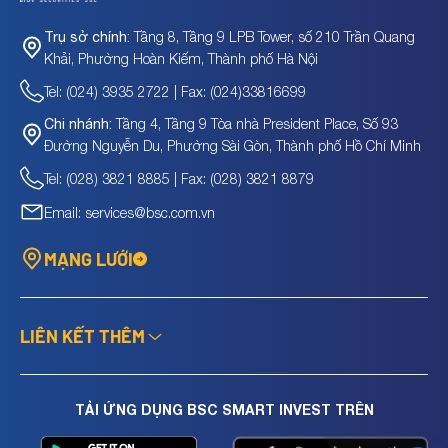
Tầng 8, Tầng 9 LPB Tower, số 210 Trần Quang
Trụ sở chính:
Khải, Phường Hoàn Kiếm, Thành phố Hà Nội
Tel: (024) 3935 2722 | Fax: (024)33816699
Tầng 4, Tầng 9 Tòa nhà President Place, Số 93
Chi nhánh:
Đường Nguyễn Du, Phường Sài Gòn, Thành phố Hồ Chí Minh
Tel: (028) 3821 8885 | Fax: (028) 3821 8879
Email: services@bsc.com.vn
MẠNG LƯỚI
LIÊN KẾT THÊM
TẢI ỨNG DỤNG BSC SMART INVEST TRÊN