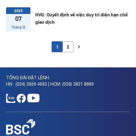
2023
HVG: Quyết định về việc duy trì diện hạn chế
07
giao dịch
Tháng 12
1
2
TỔNG ĐÀI ĐẶT LỆNH:
HN : (024) 3926 4660 | HCM: (028) 3821 8889