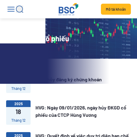
Mở tài khoản
Tin tức mã cổ phiếu
2025
31
HVG: hủy đăng ký chứng khoán
Tháng 12
2025
HVG: Ngày 09/01/2026, ngày hủy ĐKGD cổ
18
phiếu của CTCP Hùng Vương
Tháng 12
HVG: Quyết định về việc duy trì diện hạn chế
2025