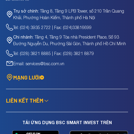
Tầng 8, Tầng 9 LPB Tower, số 210 Trần Quang
Trụ sở chính:
Khải, Phường Hoàn Kiếm, Thành phố Hà Nội
Tel: (024) 3935 2722 | Fax: (024)33816699
Tầng 4, Tầng 9 Tòa nhà President Place, Số 93
Chi nhánh:
Đường Nguyễn Du, Phường Sài Gòn, Thành phố Hồ Chí Minh
Tel: (028) 3821 8885 | Fax: (028) 3821 8879
Email: services@bsc.com.vn
MẠNG LƯỚI
LIÊN KẾT THÊM
TẢI ỨNG DỤNG BSC SMART INVEST TRÊN