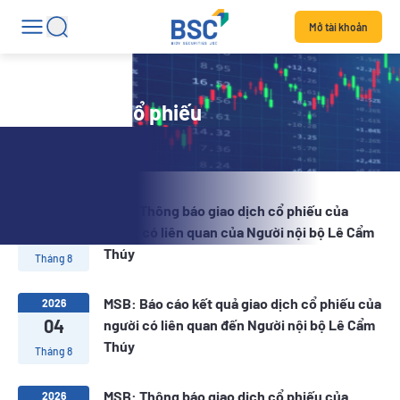
Mở tài khoản
Tin tức mã cổ phiếu
MSB: Thông báo giao dịch cổ phiếu của
2026
06
người có liên quan của Người nội bộ Lê Cẩm
Thúy
Tháng 8
MSB: Báo cáo kết quả giao dịch cổ phiếu của
2026
04
người có liên quan đến Người nội bộ Lê Cẩm
Thúy
Tháng 8
MSB: Thông báo giao dịch cổ phiếu của
2026