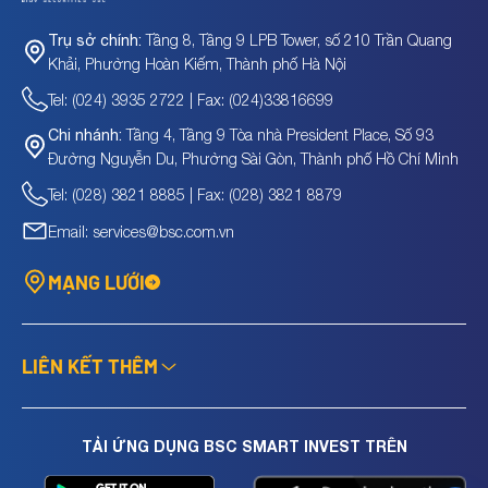
Tầng 8, Tầng 9 LPB Tower, số 210 Trần Quang
Trụ sở chính:
Khải, Phường Hoàn Kiếm, Thành phố Hà Nội
Tel: (024) 3935 2722 | Fax: (024)33816699
Tầng 4, Tầng 9 Tòa nhà President Place, Số 93
Chi nhánh:
Đường Nguyễn Du, Phường Sài Gòn, Thành phố Hồ Chí Minh
Tel: (028) 3821 8885 | Fax: (028) 3821 8879
Email: services@bsc.com.vn
MẠNG LƯỚI
LIÊN KẾT THÊM
TẢI ỨNG DỤNG BSC SMART INVEST TRÊN