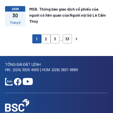
MSB: Thông báo giao dịch cổ phiếu của
2026
30
người có liên quan của Người nội bộ Lê Cẩm
Thúy
Tháng 6
…
1
2
3
33
TỔNG ĐÀI ĐẶT LỆNH:
HN : (024) 3926 4660 | HCM: (028) 3821 8889