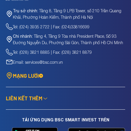
Tầng 8, Tầng 9 LPB Tower, số 210 Trần Quang
Trụ sở chính:
Khải, Phường Hoàn Kiếm, Thành phố Hà Nội
Tel: (024) 3935 2722 | Fax: (024)33816699
Tầng 4, Tầng 9 Tòa nhà President Place, Số 93
Chi nhánh:
Đường Nguyễn Du, Phường Sài Gòn, Thành phố Hồ Chí Minh
Tel: (028) 3821 8885 | Fax: (028) 3821 8879
Email: services@bsc.com.vn
MẠNG LƯỚI
LIÊN KẾT THÊM
TẢI ỨNG DỤNG BSC SMART INVEST TRÊN