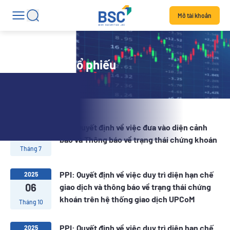
Mở tài khoản
Tin tức mã cổ phiếu
2026
PPI: Quyết định về việc đưa vào diện cảnh
10
báo và Thông báo về trạng thái chứng khoán
Tháng 7
PPI: Quyết định về việc duy trì diện hạn chế
2025
06
giao dịch và thông báo về trạng thái chứng
khoán trên hệ thống giao dịch UPCoM
Tháng 10
PPI: Quyết định về việc duy trì diện hạn chế
2025